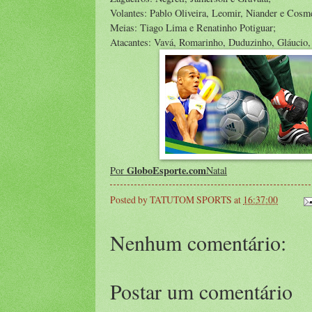
Volantes: Pablo Oliveira, Leomir, Niander e Cosm
Meias: Tiago Lima e Renatinho Potiguar;
Atacantes: Vavá, Romarinho, Duduzinho, Gláucio,
GloboEsporte.com
Por
Natal
Posted by
TATUTOM SPORTS
at
16:37:00
Nenhum comentário:
Postar um comentário