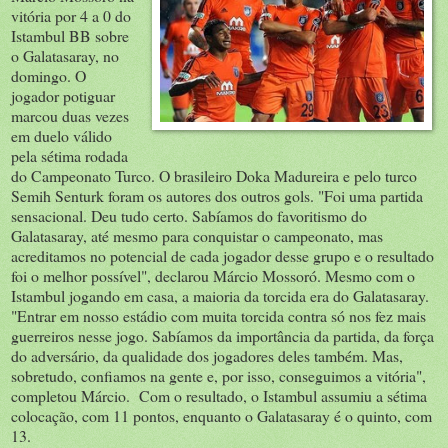
vitória por 4 a 0 do
Istambul BB sobre
o Galatasaray, no
domingo. O
jogador potiguar
marcou duas vezes
em duelo válido
pela sétima rodada
do Campeonato Turco. O brasileiro Doka Madureira e pelo turco
Semih Senturk foram os autores dos outros gols. "Foi uma partida
sensacional. Deu tudo certo. Sabíamos do favoritismo do
Galatasaray, até mesmo para conquistar o campeonato, mas
acreditamos no potencial de cada jogador desse grupo e o resultado
foi o melhor possível", declarou Márcio Mossoró. Mesmo com o
Istambul jogando em casa, a maioria da torcida era do Galatasaray.
"Entrar em nosso estádio com muita torcida contra só nos fez mais
guerreiros nesse jogo. Sabíamos da importância da partida, da força
do adversário, da qualidade dos jogadores deles também. Mas,
sobretudo, confiamos na gente e, por isso, conseguimos a vitória",
completou Márcio. Com o resultado, o Istambul assumiu a sétima
colocação, com 11 pontos, enquanto o Galatasaray é o quinto, com
13.