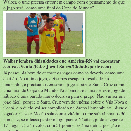
Walber, o time precisa entrar em campo com o pensamento de que
o jogo será "como uma final de Copa do Mundo".
Walber lembra dificuldades que América-RN vai encontrar
contra o Santa (Foto: Jocaff Souza/GloboEsporte.com)
Já passou da hora de encarar os jogos como se deveria, como uma
decisão. No último jogo, deixamos escapar o resultado no
finalzinho, e precisamos encarar o jogo contra o Santa Cruz como
uma final de Copa do Mundo. Nós temos seis finais e esse jogo de
sábado é uma partida muito decisiva para o grupo. Não vai ser um
jogo fácil, porque o Santa Cruz vem de vitórias sobre o Vila Nova e
Ceará, e o duelo vai ser complicado na Arena Pernambuco - disse o
jogador. Caso o Mecão saia com a vitória, o time subirá para os 36
pontos e, se o Icasa perder o jogo para o Náutico, pode chegar ao
17º lugar. Já o Tricolor, com 51 pontos, está na quinta posição e
pode ultrapassar o Avaí, quarto colocado com 52 pontos, que