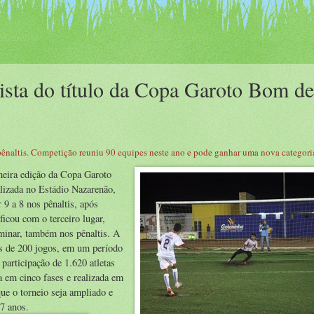
ista do título da Copa Garoto Bom de
 pênaltis. Competição reuniu 90 equipes neste ano e pode ganhar uma nova categor
meira edição da Copa Garoto
lizada no Estádio Nazarenão,
 9 a 8 nos pênaltis, após
icou com o terceiro lugar,
minar, também nos pênaltis. A
s de 200 jogos, em um período
participação de 1.620 atletas
a em cinco fases e realizada em
que o torneio seja ampliado e
17 anos.