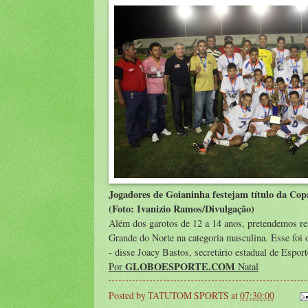
Jogadores de Goianinha festejam título da Co
(Foto: Ivanizio Ramos/Divulgação)
Além dos garotos de 12 a 14 anos, pretendemos rea
Grande do Norte na categoria masculina. Esse foi o
- disse Joacy Bastos, secretário estadual de Esport
GLOBOESPORTE.COM
Por
Natal
Posted by
TATUTOM SPORTS
at
07:30:00