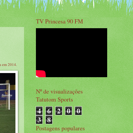
TV Princesa 90 FM
ia em 2014.
Nº de visualizações
Tatutom Sports
4
6
2
0
0
3
8
Postagens populares