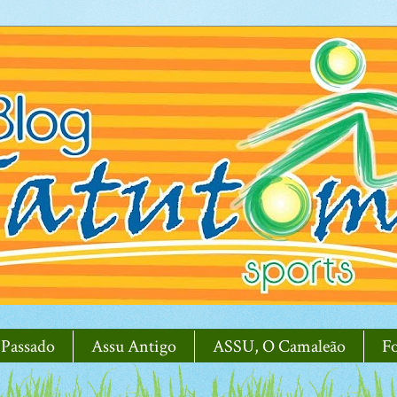
 Passado
Assu Antigo
ASSU, O Camaleão
F