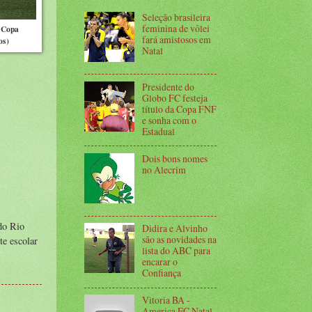
Seleção brasileira
feminina de vôlei
 Copa
fará amistosos em
os)
Natal
Presidente do
Globo FC festeja
título da Copa FNF
e sonha com o
Estadual
Dois bons nomes
no Alecrim
do Rio
Didira e Alvinho
são as novidades na
te escolar
lista do ABC para
encarar o
Confiança
Vitoria BA -
America FC Natal