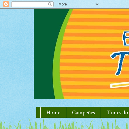
Home
Campeões
Times do