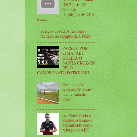
RN 2-1 ► All
Goals &
Highlights ►2015
Braz...
Seleção dos EUA faz treino
fechado no campus da UFRN
PASSOU POR
CIMA! ABC
GOLEIA O
SANTA CRUZ-RN
PELO
CAMPEONATO POTIGUAR!
Com atuação
apagada, Mossoró
leva virada do
CAP
Ex-Ponte Preta e
Santos, Alemão é
oficializado como
reforço do ABC