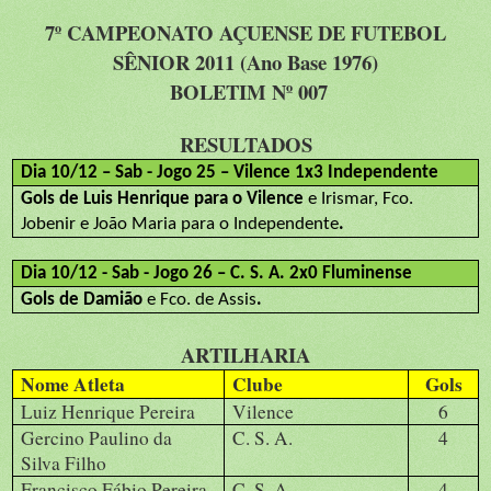
7º CAMPEONATO AÇUENSE DE FUTEBOL
SÊNIOR 2011 (Ano Base 1976)
BOLETIM Nº 007
RESULTADOS
Dia 10/12 – Sab - Jogo 25 – Vilence 1x3 Independente
Gols de Luis Henrique para o Vilence
e Irismar, Fco.
Jobenir e João Maria para o Independente
.
Dia 10/12 - Sab - Jogo 26 – C. S. A. 2x0 Fluminense
Gols de Damião
e Fco. de Assis
.
ARTILHARIA
Nome Atleta
Clube
Gols
Luiz Henrique Pereira
Vilence
6
Gercino Paulino da
C. S. A.
4
Silva Filho
Francisco Fábio Pereira
C. S. A.
4