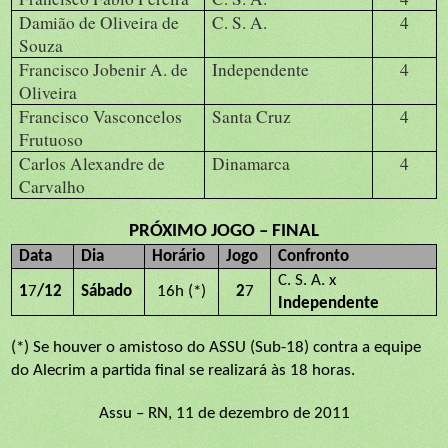
Damião de Oliveira de
C. S. A.
4
Souza
Francisco Jobenir A. de
Independente
4
Oliveira
Francisco Vasconcelos
Santa Cruz
4
Frutuoso
Carlos Alexandre de
Dinamarca
4
Carvalho
PRÓXIMO JOGO – FINAL
Data
Dia
Horário
Jogo
Confronto
C. S. A. x
1
7
/12
Sábado
16h (*)
2
7
Independente
(*) Se houver o amistoso do ASSU (Sub-18) contra a equipe
do Alecrim a partida final se realizará às 18 horas.
Assu – RN, 11 de dezembro de 2011