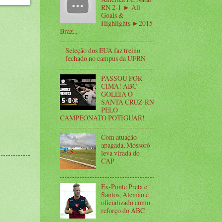
RN 2-1 ► All
Goals &
Highlights ►2015
Braz...
Seleção dos EUA faz treino
fechado no campus da UFRN
PASSOU POR
CIMA! ABC
GOLEIA O
SANTA CRUZ-RN
PELO
CAMPEONATO POTIGUAR!
Com atuação
apagada, Mossoró
leva virada do
CAP
Ex-Ponte Preta e
Santos, Alemão é
oficializado como
reforço do ABC