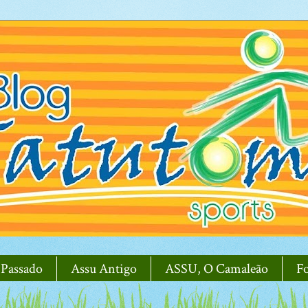
 Passado
Assu Antigo
ASSU, O Camaleão
F