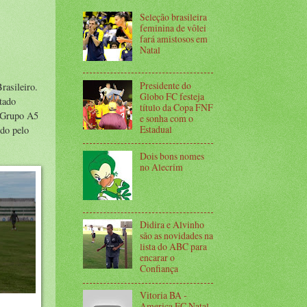
Seleção brasileira
feminina de vôlei
fará amistosos em
Natal
Presidente do
rasileiro.
Globo FC festeja
tado
título da Copa FNF
o Grupo A5
e sonha com o
Estadual
ido pelo
Dois bons nomes
no Alecrim
Didira e Alvinho
são as novidades na
lista do ABC para
encarar o
Confiança
Vitoria BA -
America FC Natal