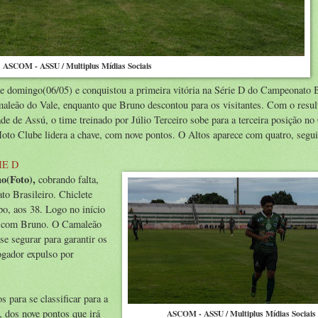
ASCOM - ASSU / Multiplus Mídias Sociais
te domingo(06/05) e conquistou a primeira vitória na Série D do Campeonato B
maleão do Vale, enquanto que Bruno descontou para os visitantes. Com o resul
de de Assú, o time treinado por Júlio Terceiro sobe para a terceira posição n
Moto Clube lidera a chave, com nove pontos. O Altos aparece com quatro, segu
IE D
o(Foto),
cobrando falta,
 Brasileiro. Chiclete
po, aos 38. Logo no início
uiu com Bruno. O Camaleão
se segurar para garantir os
ogador expulso por
 para se classificar para a
, dos nove pontos que irá
ASCOM - ASSU / Multiplus Mídias Sociais