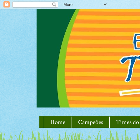
Home
Campeões
Times do