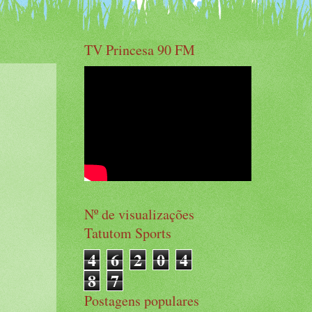
TV Princesa 90 FM
Nº de visualizações
Tatutom Sports
4
6
2
0
4
8
7
Postagens populares