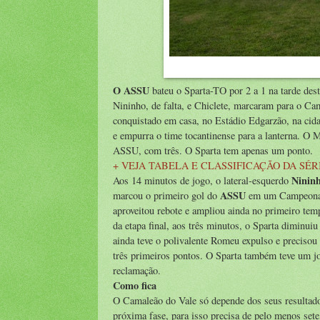
O ASSU
bateu o Sparta-TO por 2 a 1 na tarde des
Nininho, de falta, e Chiclete, marcaram para o Ca
conquistado em casa, no Estádio Edgarzão, na cida
e empurra o time tocantinense para a lanterna. O 
ASSU, com três. O Sparta tem apenas um ponto.
+ VEJA TABELA E CLASSIFICAÇÃO DA SÉR
Nininh
Aos 14 minutos de jogo, o lateral-esquerdo
ASSU
marcou o primeiro gol do
em um Campeonato
aproveitou rebote e ampliou ainda no primeiro tem
da etapa final, aos três minutos, o Sparta dimin
ainda teve o polivalente Romeu expulso e precisou 
três primeiros pontos. O Sparta também teve um j
reclamação.
Como fica
O Camaleão do Vale só depende dos seus resultados
próxima fase, para isso precisa de pelo menos sete