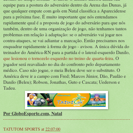
equipe para a postura do adversário dentro da Arena das Dunas, já
que qualquer empate com gols em Natal classifica a Aparecidense
para a próxima fase. É muito importante que nós entendamos
rapidamente qual é a proposta de jogo do adversário para que nós
também, dentro de uma organização de jogo, não tenhamos tantos
problemas em relação à adaptação: se o adversário vai jogar nos
contra-ataques, se vai adiantar a marcação. Então precisamos nos
enquadrar rapidamente à forma de jogo - avisou. A única dúvida do
treinador do América-RN para a partida é o lateral-esquerdo Danilo,
que lesionou o tornozelo esquerdo no treino de quarta-feira
. O
jogador será reavaliado no dia do confronto pelo departamento
médico. Caso não jogue, o meia Beleu deve ser o substituto. O
América deve ir a campo com Fred; Marcos Júnior, Dão, Paulão e
Danilo (Beleu); Robson, Jonathas, Guto e Cascata; Uederson e
Tadeu.
Por GloboEsporte.com, Natal
TATUTOM SPORTS
at
22:07:00