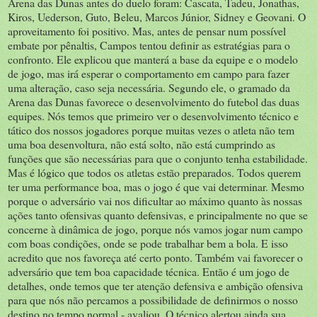
Arena das Dunas antes do duelo foram: Cascata, Tadeu, Jonathas,
Kiros, Uederson, Guto, Beleu, Marcos Júnior, Sidney e Geovani. O
aproveitamento foi positivo. Mas, antes de pensar num possível
embate por pênaltis, Campos tentou definir as estratégias para o
confronto. Ele explicou que manterá a base da equipe e o modelo
de jogo, mas irá esperar o comportamento em campo para fazer
uma alteração, caso seja necessária. Segundo ele, o gramado da
Arena das Dunas favorece o desenvolvimento do futebol das duas
equipes. Nós temos que primeiro ver o desenvolvimento técnico e
tático dos nossos jogadores porque muitas vezes o atleta não tem
uma boa desenvoltura, não está solto, não está cumprindo as
funções que são necessárias para que o conjunto tenha estabilidade.
Mas é lógico que todos os atletas estão preparados. Todos querem
ter uma performance boa, mas o jogo é que vai determinar. Mesmo
porque o adversário vai nos dificultar ao máximo quanto às nossas
ações tanto ofensivas quanto defensivas, e principalmente no que se
concerne à dinâmica de jogo, porque nós vamos jogar num campo
com boas condições, onde se pode trabalhar bem a bola. E isso
acredito que nos favoreça até certo ponto. Também vai favorecer o
adversário que tem boa capacidade técnica. Então é um jogo de
detalhes, onde temos que ter atenção defensiva e ambição ofensiva
para que nós não percamos a possibilidade de definirmos o nosso
destino no tempo normal - avaliou. O técnico alertou ainda sua