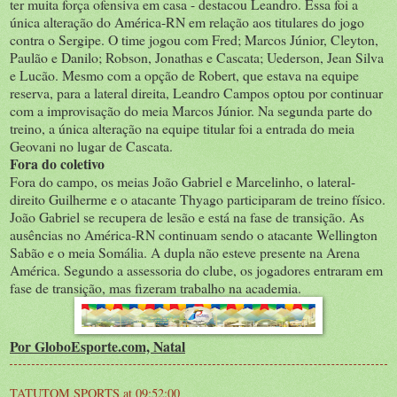
ter muita força ofensiva em casa - destacou Leandro. Essa foi a
única alteração do América-RN em relação aos titulares do jogo
contra o Sergipe. O time jogou com Fred; Marcos Júnior, Cleyton,
Paulão e Danilo; Robson, Jonathas e Cascata; Uederson, Jean Silva
e Lucão. Mesmo com a opção de Robert, que estava na equipe
reserva, para a lateral direita, Leandro Campos optou por continuar
com a improvisação do meia Marcos Júnior. Na segunda parte do
treino, a única alteração na equipe titular foi a entrada do meia
Geovani no lugar de Cascata.
Fora do coletivo
Fora do campo, os meias João Gabriel e Marcelinho, o lateral-
direito Guilherme e o atacante Thyago participaram de treino físico.
João Gabriel se recupera de lesão e está na fase de transição. As
ausências no América-RN continuam sendo o atacante Wellington
Sabão e o meia Somália. A dupla não esteve presente na Arena
América. Segundo a assessoria do clube, os jogadores entraram em
fase de transição, mas fizeram trabalho na academia.
Por GloboEsporte.com, Natal
TATUTOM SPORTS
at
09:52:00