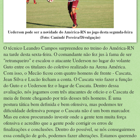
Uederson pode ser a novidade do América-RN no jogo desta segunda-feira
(Foto: Canindé Pereira/Divulgação)
O técnico Leandro Campos surpreendeu no treino do América-RN
na tarde desta sexta-feira. O comandante não fez jus à fama de ser
"retranqueiro" e escalou o atacante Uederson no lugar do volante
Guto entre os titulares do coletivo realizado na Arena América.
Com isso, o Mecão ficou com quatro homens de frente - Cascata,
Jean Silva e Lucão fecham a conta. O Cascata veio fazer a função
do Guto e o Uederson fez o lugar de Cascata. Dentro dessa
avaliação, nós jogamos com três atacantes de oficio e o Cascata de
meia de frente chegando por trás desses três homens. É uma
postura tática bem definida e bem ofensiva, mas podemos ter
dificuldade defensiva porque o Cascata não é um bom marcador.
Mas eu estou procurando investir onde a gente tem muita força
ofensiva e acredito que a gente pode corrigir os erros de
finalizações e conclusões. Dentro do possível, se nós conseguirmos
essa condição de gols, podemos fazer alterações. Estamos querendo