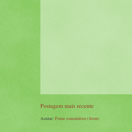
Postagem mais recente
Assinar:
Postar comentários (Atom)