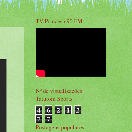
TV Princesa 90 FM
Nº de visualizações
Tatutom Sports
4
6
2
1
2
7
7
Postagens populares