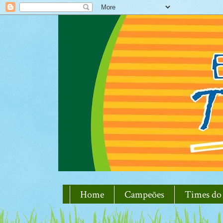
Home
Campeões
Times do