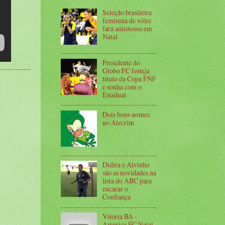
Seleção brasileira
feminina de vôlei
fará amistosos em
Natal
Presidente do
Globo FC festeja
título da Copa FNF
e sonha com o
Estadual
Dois bons nomes
no Alecrim
Didira e Alvinho
são as novidades na
lista do ABC para
encarar o
Confiança
Vitoria BA -
America FC Natal