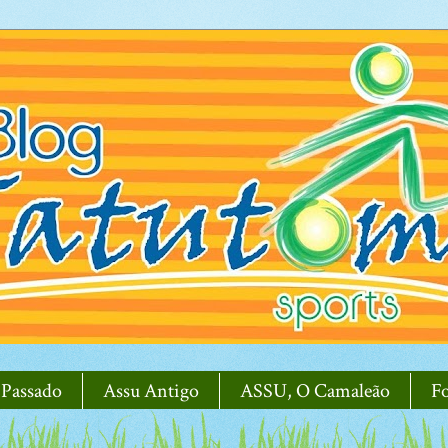
 Passado
Assu Antigo
ASSU, O Camaleão
F