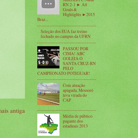
RN 2-1 ► All
Goals &
Highlights ►2015
Braz...
Seleção dos EUA faz treino
fechado no campus da UFRN
PASSOU POR
CIMA! ABC
GOLEIA O
SANTA CRUZ-RN
PELO
CAMPEONATO POTIGUAR!
Com atuação
apagada, Mossoró
leva virada do
CAP
ais antiga
Média de público
pagante dos
estaduais 2013