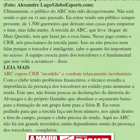
(Foto: Alexandre Lago/GloboEsporte.com)
Ultimamente, o público do ABC tem sido decepcionante. Não está
sendo o que eu vi ano passado. Eu estou vendo um público sempre
presente, de 1.500 guerreiros que deixam suas casas para empurrar
o time, mas falta muito. A torcida do ABC, que leva 'slogan' de
Mais Querido, tem que fazer jus a essa fama. Nesse jogo contra o
CRB, nós precisamos da torcida junto. Isso eu não preciso nem
falar porque o torcedor é inteligente, sabe o quanto foi importante
no acesso. A equipe crescia junto dos torcedores e é fundamental
que isso volte a acontecer - disse.
LEIA MAIS
ABC espera CRB "mordido" e combate relaxamento involuntário
Com o clube tendo problemas financeiros, o técnico ressalta a
importância da presença dos torcedores no estádio para aumentar a
renda. Este ano, não foram poucas as declarações da diretoria do
Alvinegro e do próprio Geninho que abordam o orçamento baixo
para a formação de um grupo forte para a Série B. Eu estou
pedindo para que a torcida faça um bom número, nos ajude dentro
e fora de campo, porque o clube precisa de renda. Aqui no ABC
não há um grande investidor, então dependemos muito da presença
dos torcedores - completou.