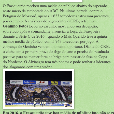
O Frasqueirão recebeu uma média de público abaixo do esperado
neste início de temporada do ABC. Na última partida, contra o
Potiguar de Mossoró, apenas 1.623 torcedores estiveram presentes,
por exemplo. Na véspera do jogo contra o CRB, o técnico
Geninho(Foto)
tocou no assunto, mostrando sua decepção,
sobretudo após o comandante vivenciar a força da Frasqueira
durante a Série C de 2016 - quando o Mais Querido teve a quinta
melhor média de público, com 5.743 torcedores por jogo. A
cobrança de Geninho vem em momento oportuno. Diante do CRB,
o clube tem a primeira prova de fogo do ano e precisa do resultado
positivo para se manter forte na briga para passar de fase na Copa
do Nordeste. O Alvinegro tem três pontos e pode roubar a liderança
dos alagoanos com uma vitória.
Em 2016, o Frasqueirão teve boa média de público; fato não se 