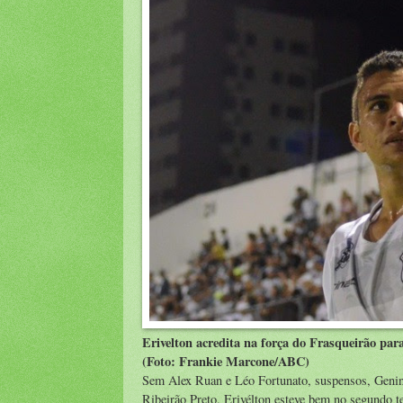
Erivelton acredita na força do Frasqueirão par
(Foto: Frankie Marcone/ABC)
Sem Alex Ruan e Léo Fortunato, suspensos, Geninho 
Ribeirão Preto, Erivélton esteve bem no segundo t