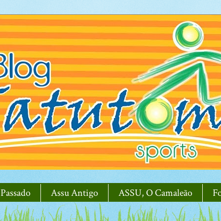
 Passado
Assu Antigo
ASSU, O Camaleão
F