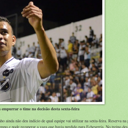
a empurrar o time na decisão desta sexta-feira
ainda não deu indício de qual equipe vai utilizar na sexta-feira. Reserva na 
empo e pode recuperar a vaga que havia perdido para Echeverría. No treino des