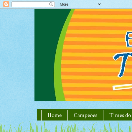
Home
Campeões
Times do