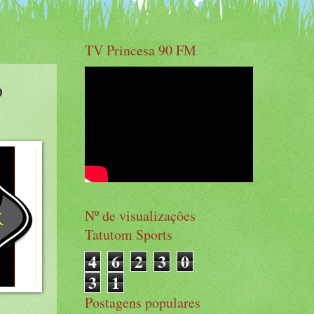
TV Princesa 90 FM
o
Nº de visualizações
Tatutom Sports
4
6
2
3
0
3
1
Postagens populares