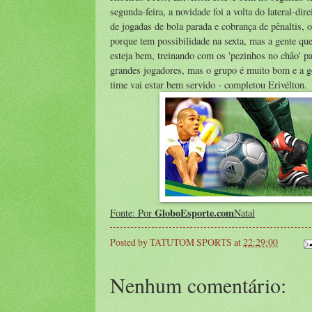
segunda-feira, a novidade foi a volta do lateral-d
de jogadas de bola parada e cobrança de pênaltis, 
porque tem possibilidade na sexta, mas a gente qu
esteja bem, treinando com os 'pezinhos no chão' pa
grandes jogadores, mas o grupo é muito bom e a ge
time vai estar bem servido - completou Erivélton.
GloboEsporte.com
Fonte: Por
Natal
Posted by
TATUTOM SPORTS
at
22:29:00
Nenhum comentário: