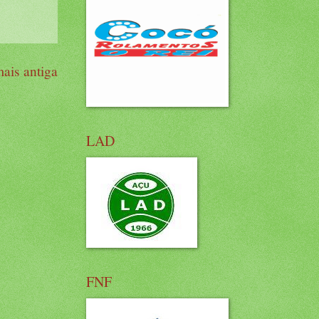
ais antiga
LAD
FNF