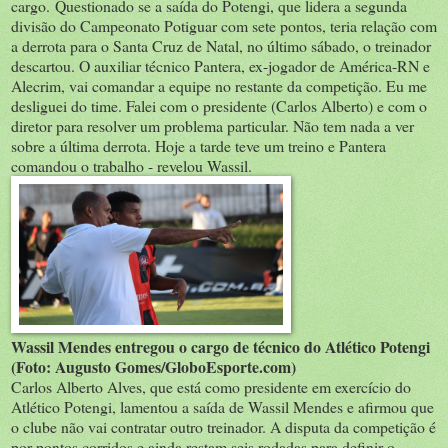
cargo. Questionado se a saída do Potengi, que lidera a segunda
divisão do Campeonato Potiguar com sete pontos, teria relação com
a derrota para o Santa Cruz de Natal, no último sábado, o treinador
descartou. O auxiliar técnico Pantera, ex-jogador de América-RN e
Alecrim, vai comandar a equipe no restante da competição. Eu me
desliguei do time. Falei com o presidente (Carlos Alberto) e com o
diretor para resolver um problema particular. Não tem nada a ver
sobre a última derrota. Hoje a tarde teve um treino e Pantera
comandou o trabalho - revelou Wassil.
Wassil Mendes entregou o cargo de técnico do Atlético Potengi
(Foto: Augusto Gomes/GloboEsporte.com)
Carlos Alberto Alves, que está como presidente em exercício do
Atlético Potengi, lamentou a saída de Wassil Mendes e afirmou que
o clube não vai contratar outro treinador. A disputa da competição é
por pontos corridos e ainda restam seis rodadas para definir o