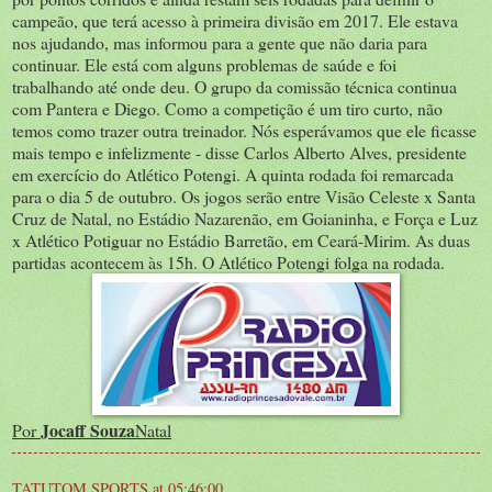
campeão, que terá acesso à primeira divisão em 2017. Ele estava
nos ajudando, mas informou para a gente que não daria para
continuar. Ele está com alguns problemas de saúde e foi
trabalhando até onde deu. O grupo da comissão técnica continua
com Pantera e Diego. Como a competição é um tiro curto, não
temos como trazer outra treinador. Nós esperávamos que ele ficasse
mais tempo e infelizmente - disse Carlos Alberto Alves, presidente
em exercício do Atlético Potengi. A quinta rodada foi remarcada
para o dia 5 de outubro. Os jogos serão entre Visão Celeste x Santa
Cruz de Natal, no Estádio Nazarenão, em Goianinha, e Força e Luz
x Atlético Potiguar no Estádio Barretão, em Ceará-Mirim. As duas
partidas acontecem às 15h. O Atlético Potengi folga na rodada.
Jocaff Souza
Por
Natal
TATUTOM SPORTS
at
05:46:00