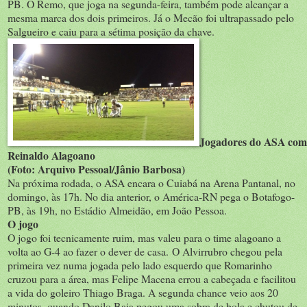
PB. O Remo, que joga na segunda-feira, também pode alcançar a
mesma marca dos dois primeiros. Já o Mecão foi ultrapassado pelo
Salgueiro e caiu para a sétima posição da chave.
Jogadores do ASA com
Reinaldo Alagoano
(Foto: Arquivo Pessoal/Jânio Barbosa)
Na próxima rodada, o ASA encara o Cuiabá na Arena Pantanal, no
domingo, às 17h. No dia anterior, o América-RN pega o Botafogo-
PB, às 19h, no Estádio Almeidão, em João Pessoa.
O jogo
O jogo foi tecnicamente ruim, mas valeu para o time alagoano a
volta ao G-4 ao fazer o dever de casa. O Alvirrubro chegou pela
primeira vez numa jogada pelo lado esquerdo que Romarinho
cruzou para a área, mas Felipe Macena errou a cabeçada e facilitou
a vida do goleiro Thiago Braga. A segunda chance veio aos 20
minutos, quando Danilo Baia pegou uma sobra de bola e chutou de