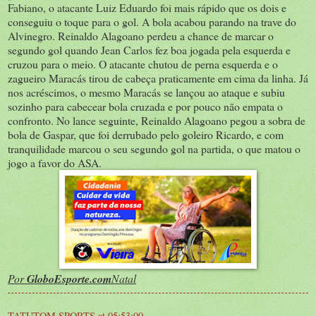
Fabiano, o atacante Luiz Eduardo foi mais rápido que os dois e
conseguiu o toque para o gol. A bola acabou parando na trave do
Alvinegro. Reinaldo Alagoano perdeu a chance de marcar o
segundo gol quando Jean Carlos fez boa jogada pela esquerda e
cruzou para o meio. O atacante chutou de perna esquerda e o
zagueiro Maracás tirou de cabeça praticamente em cima da linha. Já
nos acréscimos, o mesmo Maracás se lançou ao ataque e subiu
sozinho para cabecear bola cruzada e por pouco não empata o
confronto. No lance seguinte, Reinaldo Alagoano pegou a sobra de
bola de Gaspar, que foi derrubado pelo goleiro Ricardo, e com
tranquilidade marcou o seu segundo gol na partida, o que matou o
jogo a favor do ASA.
Por
GloboEsporte.com
Natal
TATUTOM SPORTS
at
05:53:00