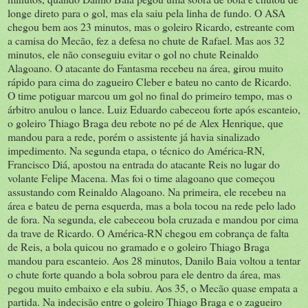
longe direto para o gol, mas ela saiu pela linha de fundo. O ASA
chegou bem aos 23 minutos, mas o goleiro Ricardo, estreante com
a camisa do Mecão, fez a defesa no chute de Rafael. Mas aos 32
minutos, ele não conseguiu evitar o gol no chute Reinaldo
Alagoano. O atacante do Fantasma recebeu na área, girou muito
rápido para cima do zagueiro Cleber e bateu no canto de Ricardo.
O time potiguar marcou um gol no final do primeiro tempo, mas o
árbitro anulou o lance. Luiz Eduardo cabeceou forte após escanteio,
o goleiro Thiago Braga deu rebote no pé de Alex Henrique, que
mandou para a rede, porém o assistente já havia sinalizado
impedimento. Na segunda etapa, o técnico do América-RN,
Francisco Diá, apostou na entrada do atacante Reis no lugar do
volante Felipe Macena. Mas foi o time alagoano que começou
assustando com Reinaldo Alagoano. Na primeira, ele recebeu na
área e bateu de perna esquerda, mas a bola tocou na rede pelo lado
de fora. Na segunda, ele cabeceou bola cruzada e mandou por cima
da trave de Ricardo. O América-RN chegou em cobrança de falta
de Reis, a bola quicou no gramado e o goleiro Thiago Braga
mandou para escanteio. Aos 28 minutos, Danilo Baia voltou a tentar
o chute forte quando a bola sobrou para ele dentro da área, mas
pegou muito embaixo e ela subiu. Aos 35, o Mecão quase empata a
partida. Na indecisão entre o goleiro Thiago Braga e o zagueiro