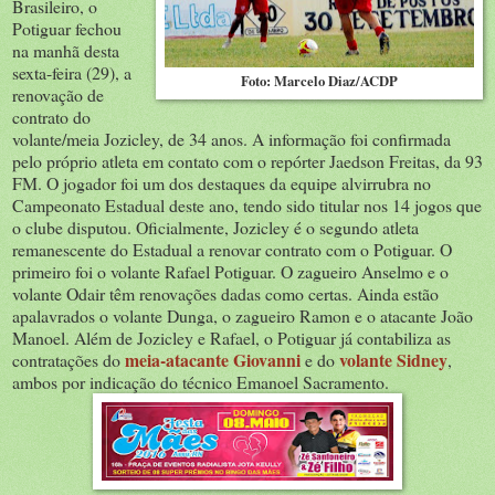
Brasileiro, o
Potiguar fechou
na manhã desta
sexta-feira (29), a
Foto: Marcelo Diaz/ACDP
renovação de
contrato do
volante/meia Jozicley, de 34 anos. A informação foi confirmada
pelo próprio atleta em contato com o repórter Jaedson Freitas, da 93
FM. O jogador foi um dos destaques da equipe alvirrubra no
Campeonato Estadual deste ano, tendo sido titular nos 14 jogos que
o clube disputou. Oficialmente, Jozicley é o segundo atleta
remanescente do Estadual a renovar contrato com o Potiguar. O
primeiro foi o volante Rafael Potiguar. O zagueiro Anselmo e o
volante Odair têm renovações dadas como certas. Ainda estão
apalavrados o volante Dunga, o zagueiro Ramon e o atacante João
Manoel. Além de Jozicley e Rafael, o Potiguar já contabiliza as
meia-atacante Giovanni
volante Sidney
contratações do
e do
,
ambos por indicação do técnico Emanoel Sacramento.