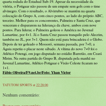
quarta rodada do Estadual Sub-19. Apesar da necessidade da
vitória, o Potiguar não passou de um empate sem gols com o time
alvinegro. Com o resultado, o Alvirrubro se mantém na quarta
colocação do Grupo A, com cinco pontos, ao lado do próprio ABC,
terceiro. Melhor para os concorrentes, Palmeira e Santa Cruz, que
venceram e dispararem na liderança da chave, ambos com nove
pontos. Para liderar, o Palmeira goleou o América no Juvenal
Lamartine, por 4×1. Já o Santa Cruz passou tranquilo pelo Alecrim,
também no JL, por 3×1. Quem não está para brincadeira é o Globo.
Depois de ter goleado o Mossoró, semana passada, por 7×0, a
Águia repetiu o placar neste sábado. A vítima do novo 7×0 foi o
Atlético Potengi, em jogo disputado no estádio Barretão, em Ceará
Mirim. Na outra partida do Grupo B, disputada pela manhã no
Juvenal Lamartine, Atlético Potiguar e Visão Celeste ficaram no
1×1.
Fábio Oliveira/F9.net.br
/Foto: Yhan Victor
TATUTOM SPORTS
at
22:28:00
Nenhum comentário:
Postar um comentário