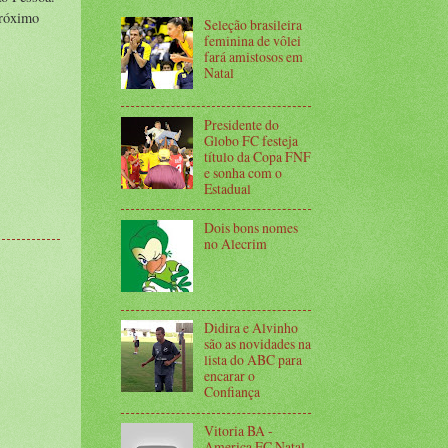
próximo
Seleção brasileira
feminina de vôlei
fará amistosos em
Natal
Presidente do
Globo FC festeja
título da Copa FNF
e sonha com o
Estadual
Dois bons nomes
no Alecrim
Didira e Alvinho
são as novidades na
lista do ABC para
encarar o
Confiança
Vitoria BA -
America FC Natal