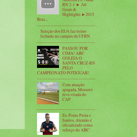
RN 2-1 ► All
Goals &
Highlights ►2015
Braz...
Seleção dos EUA faz treino
fechado no campus da UFRN
PASSOU POR
CIMA! ABC
GOLEIA O
SANTA CRUZ-RN
PELO
CAMPEONATO POTIGUAR!
Com atuação
apagada, Mossoró
leva virada do
CAP
Ex-Ponte Preta e
Santos, Alemão é
oficializado como
reforço do ABC