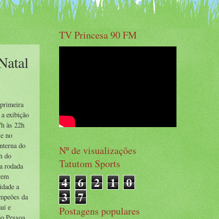
TV Princesa 90 FM
Natal
 primeira
 a exibição
7h às 22h
 e no
nterna do
Nº de visualizações
4h do
Tatutom Sports
a rodada
erem
4
6
2
1
0
idade a
3
7
ampeões da
uí e
Postagens populares
ão Pessoa.