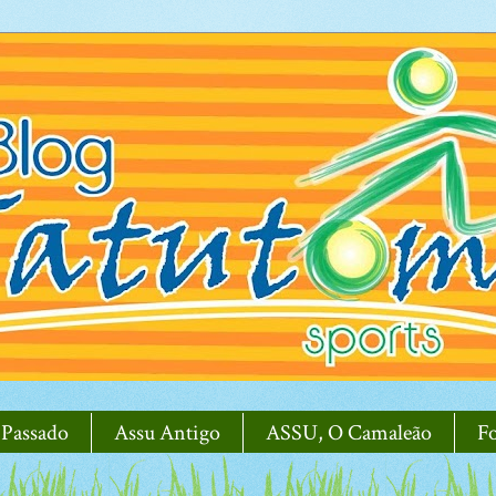
 Passado
Assu Antigo
ASSU, O Camaleão
F