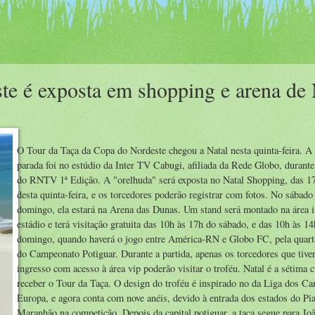
te é exposta em shopping e arena de 
O Tour da Taça da Copa do Nordeste chegou a Natal nesta quinta-feira. A
parada foi no estúdio da Inter TV Cabugi, afiliada da Rede Globo, durante
do RNTV 1ª Edição. A "orelhuda" será exposta no Natal Shopping, das 1
desta quinta-feira, e os torcedores poderão registrar com fotos. No sábado
domingo, ela estará na Arena das Dunas. Um stand será montado na área i
estádio e terá visitação gratuita das 10h às 17h do sábado, e das 10h às 1
domingo, quando haverá o jogo entre América-RN e Globo FC, pela quart
do Campeonato Potiguar. Durante a partida, apenas os torcedores que tiv
ingresso com acesso à área vip poderão visitar o troféu. Natal é a sétima c
receber o Tour da Taça. O design do troféu é inspirado no da Liga dos C
Europa, e agora conta com nove anéis, devido à entrada dos estados do Pia
Maranhão na competição. Depois da capital potiguar, a taça segue para Jo