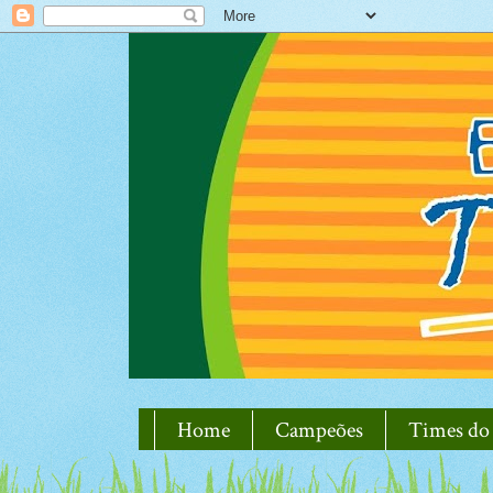
Home
Campeões
Times do