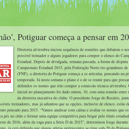
chão’, Potiguar começa a pensar em 2
Diretoria alvirrubra iniciou sequência de reuniões que debatem o n
possível treinador e alguns jogadores para compor o elenco do Ca
Estadual. Depois de divulgada, semana passada, a forma de disputa
Campeonato Estadual 2015, pela Federação Norte-rio-grandense de
(FNF), a diretoria do Potiguar começa a se articular, pensando na 
temporada. Já nesta semana o plano é o de se reunir para que possa
definidos os nomes que irão compor a comissão técnica alvirrubra.
inicial no planejamento foi dado ontem, 10, com uma reunião entr
da diretoria executiva do clube. O presidente Jorge do Rosário, jun
síveis treinadores, mas já adiantou que as opções, inclusive de elenco, estão d
mento pensado para 2015. “Vamos analisar com calma e avaliar os nomes que es
a pés no chão e formar uma equipe competitiva para brigar pelo título estadu
ste de 2016, além da vaga para a Série D de 2015”, determinou Jorge durante 
nto, já está definido que alguns atletas pertencentes ao time sub-20 do Potigu