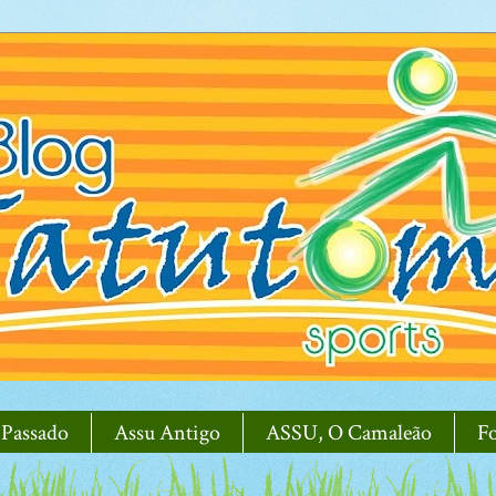
 Passado
Assu Antigo
ASSU, O Camaleão
F