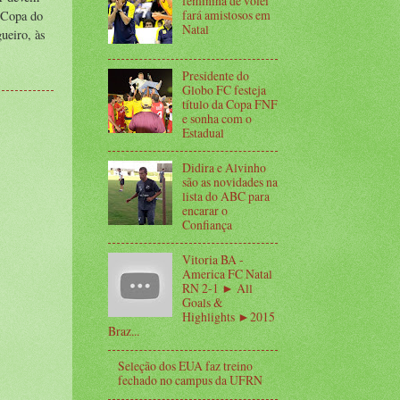
feminina de vôlei
fará amistosos em
a Copa do
Natal
ueiro, às
Presidente do
Globo FC festeja
título da Copa FNF
e sonha com o
Estadual
Didira e Alvinho
são as novidades na
lista do ABC para
encarar o
Confiança
Vitoria BA -
America FC Natal
RN 2-1 ► All
Goals &
Highlights ►2015
Braz...
Seleção dos EUA faz treino
fechado no campus da UFRN