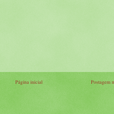
Página inicial
Postagem m