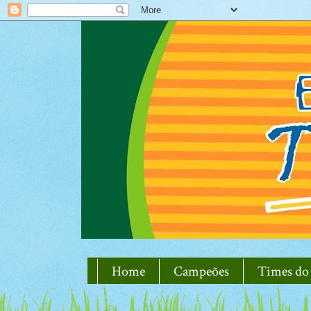
Home
Campeões
Times do