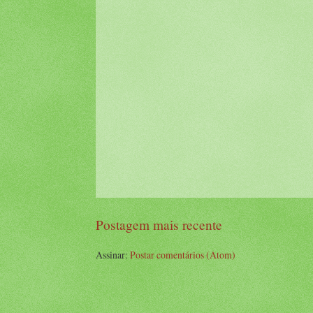
Postagem mais recente
Assinar:
Postar comentários (Atom)