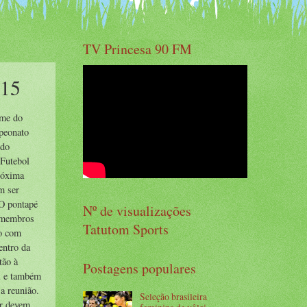
TV Princesa 90 FM
015
ome do
mpeonato
 do
 Futebol
próxima
m ser
 O pontapé
Nº de visualizações
e membros
Tatutom Sports
to com
entro da
tão à
Postagens populares
al e também
a reunião.
Seleção brasileira
ar devem