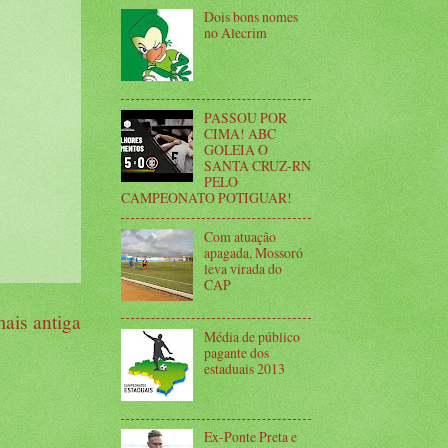
Dois bons nomes
no Alecrim
PASSOU POR
CIMA! ABC
GOLEIA O
SANTA CRUZ-RN
PELO
CAMPEONATO POTIGUAR!
Com atuação
apagada, Mossoró
leva virada do
CAP
ais antiga
Média de público
pagante dos
estaduais 2013
Ex-Ponte Preta e