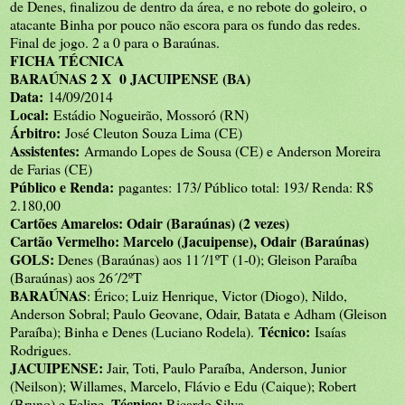
de Denes, finalizou de dentro da área, e no rebote do goleiro, o
atacante Binha por pouco não escora para os fundo das redes.
Final de jogo. 2 a 0 para o Baraúnas.
FICHA TÉCNICA
BARAÚNAS 2 X 0 JACUIPENSE (BA)
Data:
14/09/2014
Local:
Estádio Nogueirão, Mossoró (RN)
Árbitro:
José Cleuton Souza Lima (CE)
Assistentes:
Armando Lopes de Sousa (CE) e Anderson Moreira
de Farias (CE)
Público e Renda:
pagantes: 173/ Público total: 193/ Renda: R$
2.180,00
Cartões Amarelos:
Odair (Baraúnas) (2 vezes)
Cartão Vermelho:
Marcelo (Jacuipense), Odair (Baraúnas)
GOLS:
Denes (Baraúnas) aos 11´/1ºT (1-0); Gleison Paraíba
(Baraúnas) aos 26´/2ºT
BARAÚNAS
: Érico; Luiz Henrique, Victor (Diogo), Nildo,
Anderson Sobral; Paulo Geovane, Odair, Batata e Adham (Gleison
Técnico:
Paraíba); Binha e Denes (Luciano Rodela).
Isaías
Rodrigues.
JACUIPENSE:
Jair, Toti, Paulo Paraíba, Anderson, Junior
(Neilson); Willames, Marcelo, Flávio e Edu (Caique); Robert
Técnico:
(Bruno) e Felipe.
Ricardo Silva.