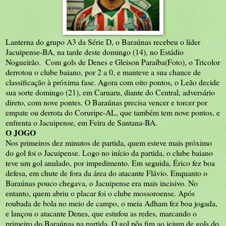
Lanterna do grupo A3 da Série D, o Baraúnas recebeu o líder
Jacuipense-BA, na tarde deste domingo (14), no Estádio
Nogueirão. Com gols de Denes e Gleison Paraíba(Foto), o Tricolor
derrotou o clube baiano, por 2 a 0, e manteve a sua chance de
classificação à próxima fase. Agora com oito pontos, o Leão decide
sua sorte domingo (21), em Caruaru, diante do Central, adversário
direto, com nove pontes. O Baraúnas precisa vencer e torcer por
empate ou derrota do Coruripe-AL, que também tem nove pontos, e
enfrenta o Jacuipense, em Feira de Santana-BA.
O JOGO
Nos primeiros dez minutos de partida, quem esteve mais próximo
do gol foi o Jacuipense. Logo no início da partida, o clube baiano
teve um gol anulado, por impedimento. Em seguida, Érico fez boa
defesa, em chute de fora da área do atacante Flávio. Enquanto o
Baraúnas pouco chegava, o Jacuipense era mais incisivo. No
entanto, quem abriu o placar foi o clube mossoroense. Após
roubada de bola no meio de campo, o meia Adham fez boa jogada,
e lançou o atacante Denes, que estufou as redes, marcando o
primeiro do Baraúnas na partida. O gol pôs fim ao jejum de gols do