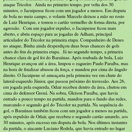
ataque Tricolor. Ainda no primeiro tempo, por volta dos 30
minutos, o Jacuipense ficou com um jogador a menos. Em disputa
de bola no meio campo, o volante Marcelo deixou a mão no rosto
de Luiz Henrique, e tomou o cartão vermelho de forma direta, por
agressão. Com um jogador expulso, o Jacuipense ficou mais
aberto, e abriu espaço para as jogadas de Adham, principal
articulador do Tricolor na primeira etapa. Companheiro de Denes
no ataque, Binha ainda desperdiçou duas boas chances de gols
antes do fim da primeira etapa. Já no segundo tempo, a primeira
chance clara de gol foi do Baraúnas. Após roubada de bola, Luiz
Henrique avançou até a área, limpou o zagueiro Paulo Paraíba, mas
na hora de finalizar abusou da força, e mandou por cima do ângulo
direito. O Jacuipene só ameaçaria pela primeira vez em chute do
lateral-esquerdo Júnior, que passou próximo do travessão. Aos 26,
em jogada pela esquerda, Odair recebeu dentro da área, chutou em
cima do defensor Grená. Na sobra, Gleison Paraíba, que havia
entrado a pouco tempo na partida, mandou para o fundo das redes,
marcando o segundo gol do Tricolor na partida. Na sequência do
gol, o Baraúnas também ficou com um jogador a menos na partida,
após expulsão de Odair, que recebeu o segundo cartão amarelo, aos
30 minutos, após excesso em disputa de bola. Nos últimos instantes
da partida, o atacante Luciano Rodela, que havia entrado no lugar