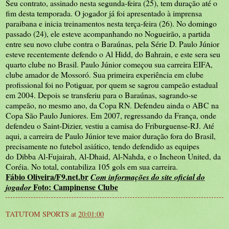
Seu contrato, assinado nesta segunda-feira (25), tem duração até o
fim desta temporada. O jogador já foi apresentado à imprensa
paraibana e inicia treinamentos nesta terça-feira (26).
No domingo
passado (24), ele esteve acompanhando no Nogueirão, a partida
entre seu novo clube contra o Baraúnas, pela Série D. Paulo Júnior
esteve recentemente defendo o Al Hidd, do Bahrain, e este sera seu
quarto clube no Brasil. Paulo Júnior começou sua carreira EIFA,
clube amador de Mossoró. Sua primeira experiência em clube
profissional foi no Potiguar, por quem se sagrou campeão estadual
em 2004. Depois se transferiu para o Baraúnas, sagrando-se
campeão, no mesmo ano, da Copa RN. Defendeu ainda o ABC na
Copa São Paulo Juniores. Em 2007, regressando da França, onde
defendeu o Saint-Dizier, vestiu a camisa do Friburguense-RJ.
Até
aqui, a carreira de Paulo Júnior teve maior duração fora do Brasil,
precisamente no futebol asiático, tendo defendido as equipes
do
Dibba Al-Fujairah, Al-Dhaid, Al-Nahda, e o Incheon United, da
Coréia. No total, contabiliza 105 gols em sua carreira.
Fábio Oliveira/F9.net.br
Com informações do site oficial do
Foto: Campinense Clube
jogador
TATUTOM SPORTS
at
20:01:00