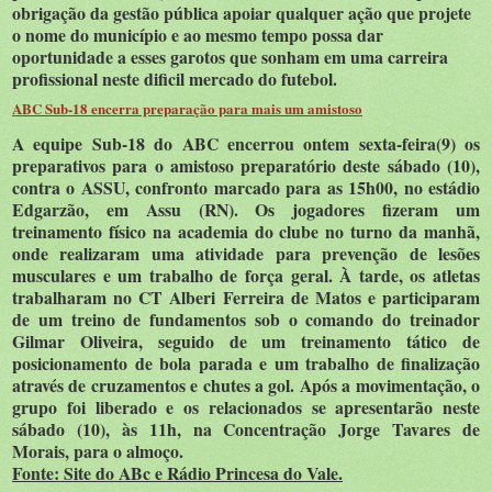
obrigação da gestão pública apoiar qualquer ação que projete
o nome do município e ao mesmo tempo possa dar
oportunidade a esses garotos que sonham em uma carreira
profissional neste dificil mercado do futebol.
ABC Sub-18 encerra preparação para mais um amistoso
A equipe Sub-18 do ABC encerrou ontem sexta-feira(9) os
preparativos para o amistoso preparatório deste sábado (10),
contra o ASSU, confronto marcado para as 15h00, no estádio
Edgarzão, em Assu (RN). Os jogadores fizeram um
treinamento físico na academia do clube no turno da manhã,
onde realizaram uma atividade para prevenção de lesões
musculares e um trabalho de força geral. À tarde, os atletas
trabalharam no CT Alberi Ferreira de Matos e participaram
de um treino de fundamentos sob o comando do treinador
Gilmar Oliveira, seguido de um treinamento tático de
posicionamento de bola parada e um trabalho de finalização
através de cruzamentos e chutes a gol. Após a movimentação, o
grupo foi liberado e os relacionados se apresentarão neste
sábado (10), às 11h, na Concentração Jorge Tavares de
Morais, para o almoço.
Fonte: Site do ABc e Rádio Princesa do Vale.