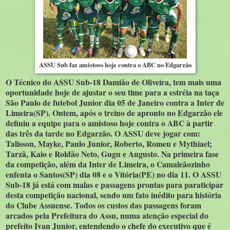
ASSU Sub faz amistoso hoje contra o ABC no Edgarzão
O Técnico do ASSU Sub-18 Damião de Oliveira, tem mais uma
oportunidade hoje de ajustar o seu time para a estréia na taça
São Paulo de futebol Junior dia 05 de Janeiro contra a Inter de
Limeira(SP). Ontem, após o treino de apronto no Edgarzão ele
definiu a equipe para o amistoso hoje contra o ABC à partir
das três da tarde no Edgarzão. O ASSU deve jogar com:
Talisson, Mayke, Paulo Junior, Roberto, Romeu e Mythiael;
Tarzã, Kaio e Roldão Neto, Gugu e Augusto. Na primeira fase
da competição, além da Inter de Limeira, o Camaleãozinho
enfenta o Santos(SP) dia 08 e o Vitória(PE) no dia 11. O ASSU
Sub-18 já está com malas e passagens prontas para paraticipar
desta competição nacional, sendo um fato inédito para história
do Clube Assuense. Todos os custos das passagens foram
arcados pela Prefeitura do Assu, numa atenção especial do
prefeito Ivan Junior, entendendo o chefe do executivo que é