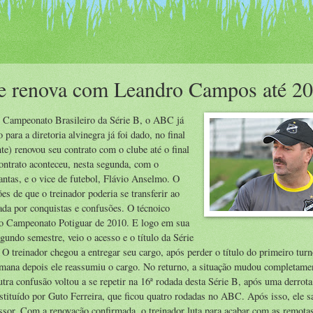
 e renova com Leandro Campos até 2
o Campeonato Brasileiro da Série B, o ABC já
para a diretoria alvinegra já foi dado, no final
) renovou seu contrato com o clube até o final
ontrato aconteceu, nesta segunda, com o
tas, e o vice de futebol, Flávio Anselmo. O
s de que o treinador poderia se transferir ao
da por conquistas e confusões. O técnoico
do Campeonato Potiguar de 2010. E logo em sua
gundo semestre, veio o acesso e o título da Série
 treinador chegou a entregar seu cargo, após perder o título do primeiro tur
ana depois ele reassumiu o cargo. No returno, a situação mudou completamen
utra confusão voltou a se repetir na 16ª rodada desta Série B, após uma derrota
ituído por Guto Ferreira, que ficou quatro rodadas no ABC. Após isso, ele sa
essor. Com a renovação confirmada, o treinador luta para acabar com as remota