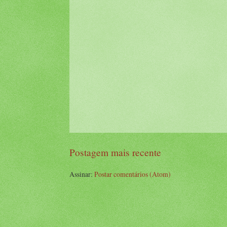
Postagem mais recente
Assinar:
Postar comentários (Atom)