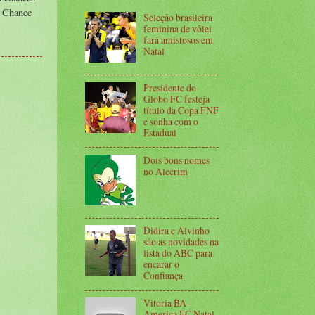
e Chance
Seleção brasileira
feminina de vôlei
fará amistosos em
Natal
Presidente do
Globo FC festeja
título da Copa FNF
e sonha com o
Estadual
Dois bons nomes
no Alecrim
Didira e Alvinho
são as novidades na
lista do ABC para
encarar o
Confiança
Vitoria BA -
America FC Natal