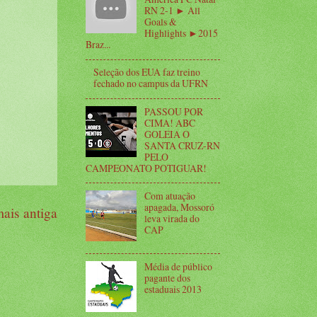
RN 2-1 ► All
Goals &
Highlights ►2015
Braz...
Seleção dos EUA faz treino
fechado no campus da UFRN
PASSOU POR
CIMA! ABC
GOLEIA O
SANTA CRUZ-RN
PELO
CAMPEONATO POTIGUAR!
Com atuação
apagada, Mossoró
ais antiga
leva virada do
CAP
Média de público
pagante dos
estaduais 2013