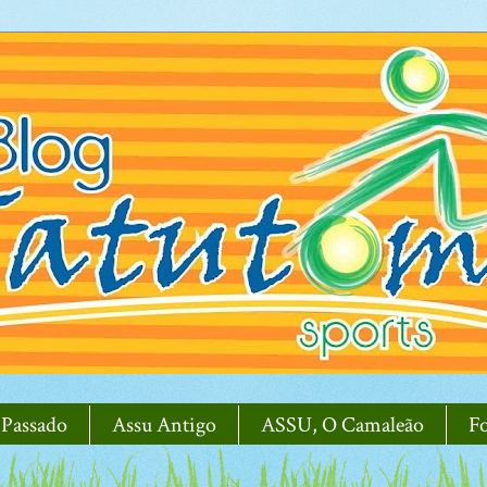
 Passado
Assu Antigo
ASSU, O Camaleão
F