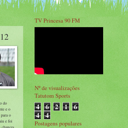
TV Princesa 90 FM
012
Nº de visualizações
Tatutom Sports
no do
4
6
2
1
6
te e o
4
4
 para o
iu e foi
Postagens populares
s chances