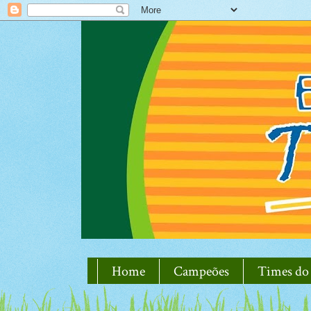
Home
Campeões
Times do