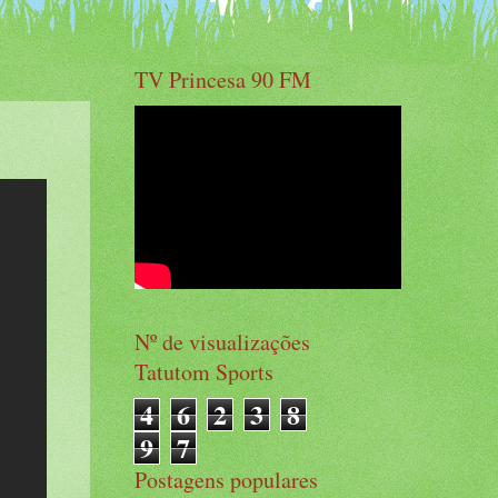
TV Princesa 90 FM
Nº de visualizações
Tatutom Sports
4
6
2
3
8
9
7
Postagens populares