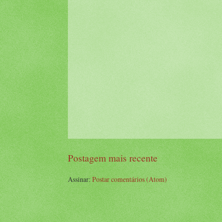
Postagem mais recente
Assinar:
Postar comentários (Atom)