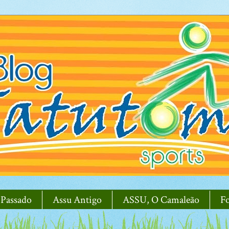
 Passado
Assu Antigo
ASSU, O Camaleão
F