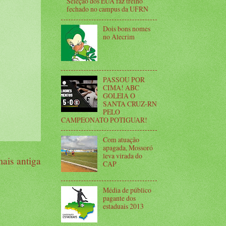
Seleção dos EUA faz treino
fechado no campus da UFRN
Dois bons nomes
no Alecrim
PASSOU POR
CIMA! ABC
GOLEIA O
SANTA CRUZ-RN
PELO
CAMPEONATO POTIGUAR!
Com atuação
apagada, Mossoró
leva virada do
ais antiga
CAP
Média de público
pagante dos
estaduais 2013