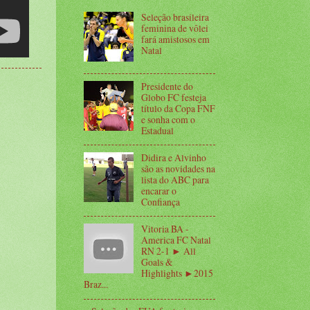
Seleção brasileira
feminina de vôlei
fará amistosos em
Natal
Presidente do
Globo FC festeja
título da Copa FNF
e sonha com o
Estadual
Didira e Alvinho
são as novidades na
lista do ABC para
encarar o
Confiança
Vitoria BA -
America FC Natal
RN 2-1 ► All
Goals &
Highlights ►2015
Braz...