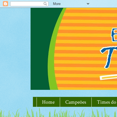
Home
Campeões
Times do