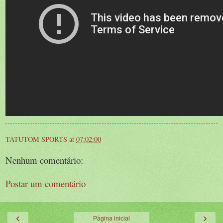
TATUTOM SPORTS
at
07:02:00
Nenhum comentário:
Postar um comentário
‹
›
Página inicial