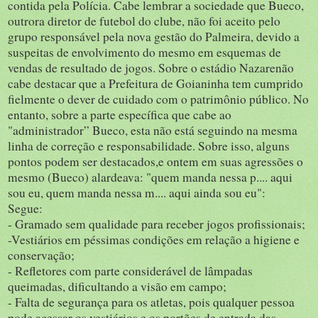
contida pela Polícia. Cabe lembrar a sociedade que Bueco,
outrora diretor de futebol do clube, não foi aceito pelo
grupo responsável pela nova gestão do Palmeira, devido a
suspeitas de envolvimento do mesmo em esquemas de
vendas de resultado de jogos. Sobre o estádio Nazarenão
cabe destacar que a Prefeitura de Goianinha tem cumprido
fielmente o dever de cuidado com o patrimônio público. No
entanto, sobre a parte específica que cabe ao
"administrador” Bueco, esta não está seguindo na mesma
linha de correção e responsabilidade. Sobre isso, alguns
pontos podem ser destacados,e ontem em suas agressões o
mesmo (Bueco) alardeava: "quem manda nessa p.... aqui
sou eu, quem manda nessa m.... aqui ainda sou eu":
Segue:
- Gramado sem qualidade para receber jogos profissionais;
-Vestiários em péssimas condições em relação a higiene e
conservação;
- Refletores com parte considerável de lâmpadas
queimadas, dificultando a visão em campo;
- Falta de segurança para os atletas, pois qualquer pessoa
pode acessar os vestiários e os portões de entrada das