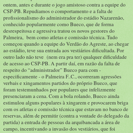
ontem, antes e durante o jogo amistoso contra a equipe do
CSP-PB. Repudiamos o comportamento e a falta de
profissionalismo do administrador do estádio Nazarenão,
conhecido popularmente como Bueco, que de forma
desrespeitosa e agressiva tratou os novos gestores do
Palmeira, bem como atletas e comissão técnica. Tudo
começou quando a equipe do Verdão do Agreste, ao chegar
ao estádio, teve sua entrada aos vestiários dificultada. Por
outro lado não teve (nem era pra ter) qualquer dificuldade
de acesso ao CSP-PB. A partir daí, em razão da falta de
respeito do “administrador” Bueco para com -
especificamente - o Palmeira F..C., ocorreram agressões
verbais e xingamentos partidos do próprio Bueco, que
foram testemunhados por populares que infelizmente
presenciaram a cena. Com a bola rolando, Bueco ainda
estimulou alguns populares à xingarem e provocarem briga
com os atletas e comissão técnica que estavam no banco de
reservas, além de permitir (contra a vontade do delegado da
partida) a entrada de pessoas da arquibancada a área de
campo, incentivando a invasão dos vestiários, que foi