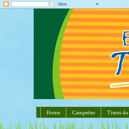
Home
Campeões
Times do