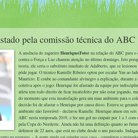
astado pela comissão técnica do ABC
Henrique(Foto)
A ausência do zagueiro
na relação do ABC para o 
contra o Força e Luz chamou atenção no último domingo. Isto porq
teoria, ele seria o substituto imediato de Adalberto, que se lesionou
pôde jogar. O técnico Ranielle Ribeiro optou por escalar Yan ao lad
Maurício. E coube ao comandante alvinegro a explicação, durante a 
coletiva após o jogo: Henrique foi afastado da equipe por indiscipli
atleta tem todo direito de ficar insatisfeito por não estar jogando, ma
do momento que esta insatisfação gera um mau ambiente para o cole
decisão foi de afastar o Henrique por causa disso. Estava se geran
ambiente não favorável - declarou Ranielle. Henrique atuou em seis
ABC nesta temporada 2019, e fez um gol no empate por 1 a 1 com 
pela Copa do Nordeste. Ainda não há uma definição quanto ao futu
defensor de 22 anos, que está no clube desde o ano passado. Indaga
curto na resposta. - A gente ainda vai estudar esse caso - completou o treinado