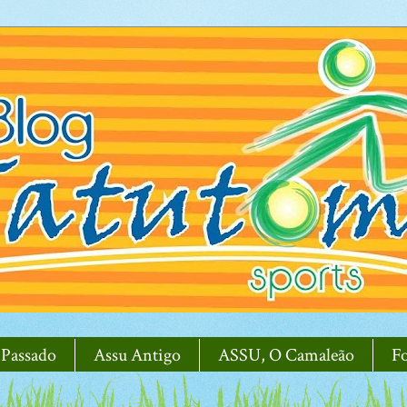
 Passado
Assu Antigo
ASSU, O Camaleão
F