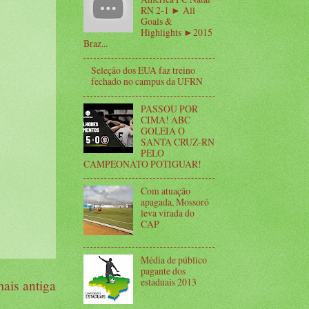
RN 2-1 ► All
Goals &
Highlights ►2015
Braz...
Seleção dos EUA faz treino
fechado no campus da UFRN
PASSOU POR
CIMA! ABC
GOLEIA O
SANTA CRUZ-RN
PELO
CAMPEONATO POTIGUAR!
Com atuação
apagada, Mossoró
leva virada do
CAP
Média de público
pagante dos
estaduais 2013
ais antiga