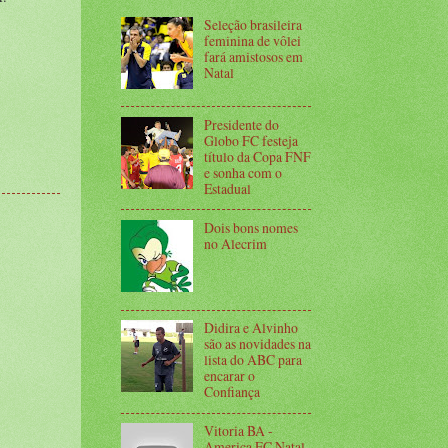
Seleção brasileira
feminina de vôlei
fará amistosos em
Natal
Presidente do
Globo FC festeja
título da Copa FNF
e sonha com o
Estadual
Dois bons nomes
no Alecrim
Didira e Alvinho
são as novidades na
lista do ABC para
encarar o
Confiança
Vitoria BA -
America FC Natal