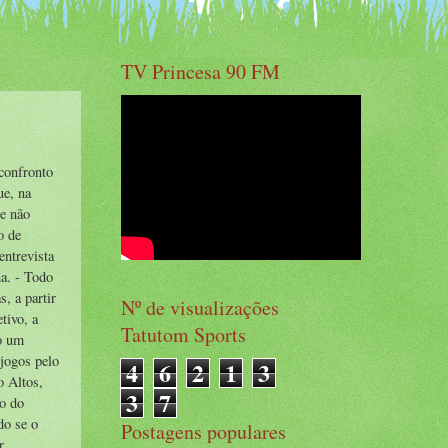
TV Princesa 90 FM
confronto
ue, na
 e não
o de
entrevista
na. - Todo
s, a partir
Nº de visualizações
tivo, a
Tatutom Sports
do um
 jogos pelo
4
6
2
1
3
o Altos,
3
7
ro do
do se o
Postagens populares
r.