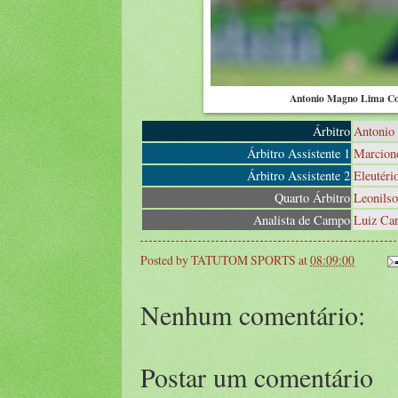
Antonio Magno Lima Cor
Árbitro
Antonio
Árbitro Assistente 1
Marcion
Árbitro Assistente 2
Eleutéri
Quarto Árbitro
Leonilso
Analista de Campo
Luiz Ca
Posted by
TATUTOM SPORTS
at
08:09:00
Nenhum comentário:
Postar um comentário