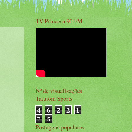
TV Princesa 90 FM
Nº de visualizações
Tatutom Sports
4
6
2
2
1
7
5
Postagens populares