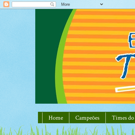
Home
Campeões
Times do