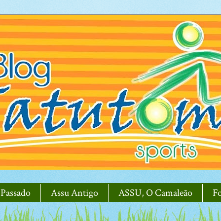
 Passado
Assu Antigo
ASSU, O Camaleão
F