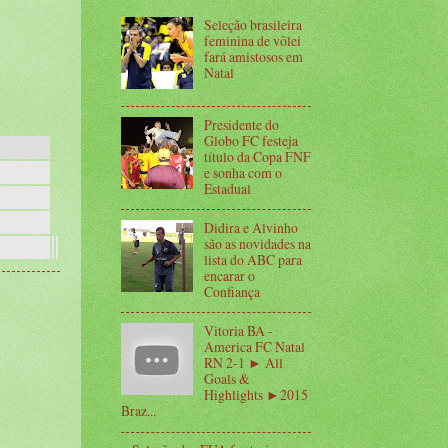
Seleção brasileira
feminina de vôlei
fará amistosos em
Natal
Presidente do
Globo FC festeja
título da Copa FNF
e sonha com o
Estadual
Didira e Alvinho
são as novidades na
lista do ABC para
encarar o
Confiança
Vitoria BA -
America FC Natal
RN 2-1 ► All
Goals &
Highlights ►2015
Braz...