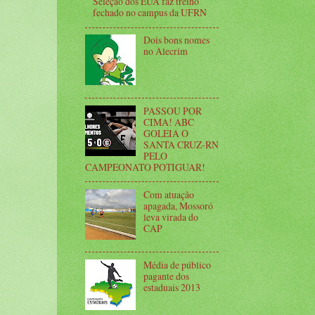
Seleção dos EUA faz treino
fechado no campus da UFRN
Dois bons nomes
no Alecrim
PASSOU POR
CIMA! ABC
GOLEIA O
SANTA CRUZ-RN
PELO
CAMPEONATO POTIGUAR!
Com atuação
apagada, Mossoró
leva virada do
CAP
Média de público
pagante dos
estaduais 2013