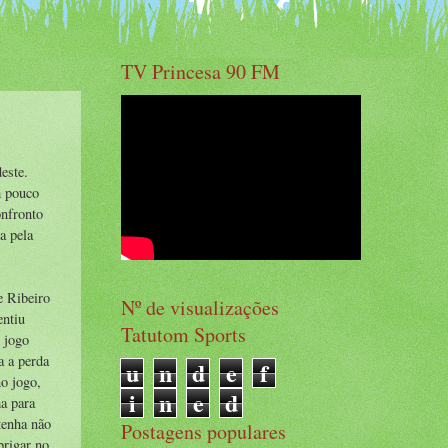
TV Princesa 90 FM
este.
m pouco
onfronto
a pela
le Ribeiro
Nº de visualizações
entiu
Tatutom Sports
O jogo
a a perda
u
n
d
e
f
no jogo,
i
n
e
d
ma para
tenha não
Postagens populares
brigar no