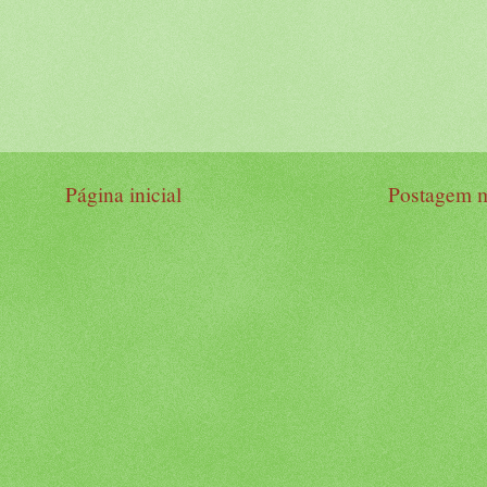
Página inicial
Postagem m