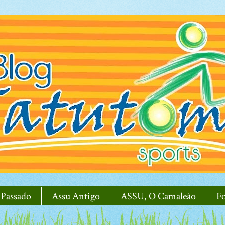
 Passado
Assu Antigo
ASSU, O Camaleão
F