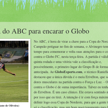
da do ABC para encarar o Globo
No ABC, é hora de virar a chave para a Copa do Nord
Campeão potiguar no fim de semana, o Alvinegro te
tempo para comemorar e volta suas atenções para o c
contra o Globo FC, nesta terça-feira. A partida é válid
quinta rodada e uma vitória vale a classificação e,
possivelmente, o primeiro lugar do Grupo B de forma
GloboEsporte.com
antecipada. Ao
, o técnico Raniel
destacou que a única dúvida é o meia Erivélton, que s
dores musculares na partida contra o Força e Luz. - 
contra o Globo é de suma importância. Talvez eu tenh
do Erivélton. É um caso clínico. Ele estava sentindo 
por isso que eu tirei. A intenção é ir com força máxi
definir logo essa Copa do Nordeste, para que a gente 
iano de Oliveira)
só a classificação, mas um bom posicionamento para 