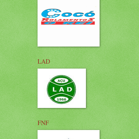
LAD
FNF