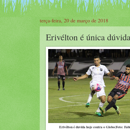
terça-feira, 20 de março de 2018
Erivélton é única dúvi
Erivélton é duvida hoje contra o Globo(Foto: Fab