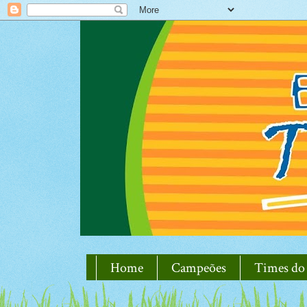
Home
Campeões
Times do