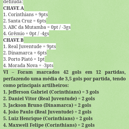
definida:
CHAVE A
1. Corinthians = 9pts
2. Santa Cruz = 6pts
3. ABC da Mutamba = 0pt / -3gs
4. Grêmio = 0pt / -4gs
CHAVE B
1. Real Juventude = 9pts
2. Dinamarca = 6pts
3. Porto Piató = 1pt
4. Morada Nova = -3pts
VI – Foram marcados 42 gols em 12 partidas,
perfazendo uma média de 3,5 gols por partida, tendo
como principais artilheiros:
1. Jefferson Gabriel (Corinthians) = 3 gols
2. Daniel Vitor (Real Juventude) = 2 gols
3. Jackson Bruno (Dinamarca) = 2 gols
4. João Paulo (Real Juventude) = 2 gols
5. Luiz Henrique (Corinthians) = 2 gols
4. Maxwell Felipe (Corinthians) = 2 gols