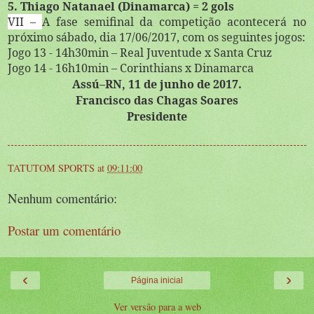
5. Th
iago Natanael (Dinamarca) = 2 gols
VII –
A fase semifinal da competição acontecerá no
próximo sábado, dia 17/06/2017, com os seguintes jogos:
Jogo 13 - 14h30min – Real Juventude x Santa Cruz
Jogo 14 - 16h10min – Corinthians x Dinamarca
Assú–RN, 11 de junho de 2017.
Francisco das Chagas Soares
Presidente
TATUTOM SPORTS
at
09:11:00
Nenhum comentário:
Postar um comentário
‹
›
Página inicial
Ver versão para a web