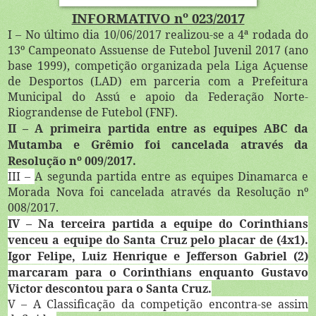
INFORMATIVO nº 023/2017
I – No último dia 10/06/2017 realizou-se a 4ª rodada do
13º Campeonato Assuense de Futebol Juvenil 2017 (ano
base 1999), competição organizada pela Liga Açuense
de Desportos (LAD) em parceria com a Prefeitura
Municipal do Assú e apoio da Federação Norte-
Riograndense de Futebol (FNF).
II – A primeira partida entre as equipes ABC da
Mutamba e Grêmio foi cancelada através da
Resolução nº 009/2017.
III –
A segunda partida entre as equipes Dinamarca e
Morada Nova foi cancelada através da Resolução nº
008/2017.
IV – Na terceira partida a equipe do Corinthians
venceu a equipe do Santa Cruz pelo placar de (4x1).
Igor Felipe, Luiz Henrique e Jefferson Gabriel (2)
marcaram para o Corinthians enquanto Gustavo
Victor descontou para o Santa Cruz.
V – A Classificação da competição encontra-se assim