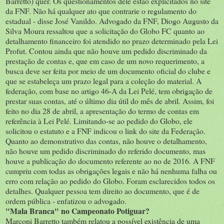
Barretto) quer. Os questionamentos dele estão explicitados no site
da FNF. Não há qualquer ato que contrarie o regulamento do
estadual - disse José Vanildo. Advogado da FNF, Diogo Augusto da
Silva Moura ressaltou que a solicitação do Globo FC quanto ao
detalhamento financeiro foi atendido no prazo determinado pela Lei
Profut. Contou ainda que não houve um pedido discriminado da
prestação de contas e, que em caso de um novo requerimento, a
busca deve ser feita por meio de um documento oficial do clube e
que se estabeleça um prazo legal para a coleção do material. A
federação, com base no artigo 46-A da Lei Pelé, tem obrigação de
prestar suas contas, até o último dia útil do mês de abril. Assim, foi
feito no dia 28 de abril, a apresentação do termo de contas em
referência à Lei Pelé. Limitando-se ao pedido do Globo, ele
solicitou o estatuto e a FNF indicou o link do site da Federação.
Quanto ao demonstrativo das contas, não houve o detalhamento,
não houve um pedido discriminado do referido documento, mas
houve a publicação do documento referente ao no de 2016. A FNF
cumpriu com todas as obrigações legais e não há nenhuma falha ou
erro com relação ao pedido do Globo. Foram esclarecidos todos os
detalhes. Qualquer pessoa tem direito ao documento, que é de
ordem pública - enfatizou o advogado.
"Mala Branca" no Campeonato Potiguar?
Marconi Barretto também relatou a possível existência de uma