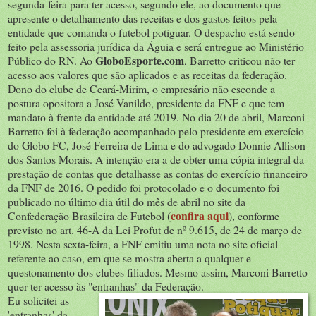
segunda-feira para ter acesso, segundo ele, ao documento que
apresente o detalhamento das receitas e dos gastos feitos pela
entidade que comanda o futebol potiguar. O despacho está sendo
feito pela assessoria jurídica da Águia e será entregue ao Ministério
GloboEsporte.com
Público do RN. Ao
, Barretto criticou não ter
acesso aos valores que são aplicados e as receitas da federação.
Dono do clube de Ceará-Mirim, o empresário não esconde a
postura opositora a José Vanildo, presidente da FNF e que tem
mandato à frente da entidade até 2019. No dia 20 de abril, Marconi
Barretto foi à federação acompanhado pelo presidente em exercício
do Globo FC, José Ferreira de Lima e do advogado Donnie Allison
dos Santos Morais. A intenção era a de obter uma cópia integral da
prestação de contas que detalhasse as contas do exercício financeiro
da FNF de 2016. O pedido foi protocolado e o documento foi
publicado no último dia útil do mês de abril no site da
confira aqui
Confederação Brasileira de Futebol (
), conforme
previsto no art. 46-A da Lei Profut de nº 9.615, de 24 de março de
1998. Nesta sexta-feira, a FNF emitiu uma nota no site oficial
referente ao caso, em que se mostra aberta a qualquer e
questonamento dos clubes filiados. Mesmo assim, Marconi Barretto
quer ter acesso às "entranhas" da Federação.
Eu solicitei as
'entranhas' da