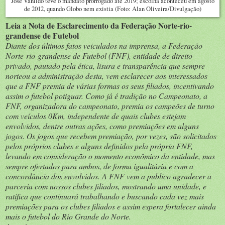
José Vanildo teve o mandato prorrogado até 2019; escolha aconteceu em agosto
de 2012, quando Globo nem existia (Foto: Alan Oliveira/Divulgação)
Leia a Nota de Esclarecimento da Federação Norte-rio-
grandense de Futebol
Diante dos últimos fatos veiculados na imprensa, a Federação
Norte-rio-grandense de Futebol (FNF), entidade de direito
privado, pautado pela ética, lisura e transparência que sempre
norteou a administração desta, vem esclarecer aos interessados
que a FNF premia de várias formas os seus filiados, incentivando
assim o futebol potiguar. Como já é tradição no Campeonato, a
FNF, organizadora do campeonato, premia os campeões de turno
com veículos 0Km, independente de quais clubes estejam
envolvidos, dentre outras ações, como premiações em alguns
jogos. Os jogos que recebem premiação, por vezes, são solicitados
pelos próprios clubes e alguns definidos pela própria FNF,
levando em consideração o momento econômico da entidade, mas
sempre ofertados para ambos, de forma igualitária e com a
concordância dos envolvidos. A FNF vem a publico agradecer a
parceria com nossos clubes filiados, mostrando uma unidade, e
ratifica que continuará trabalhando e buscando cada vez mais
premiações para os clubes filiados e assim espera fortalecer ainda
mais o futebol do Rio Grande do Norte.