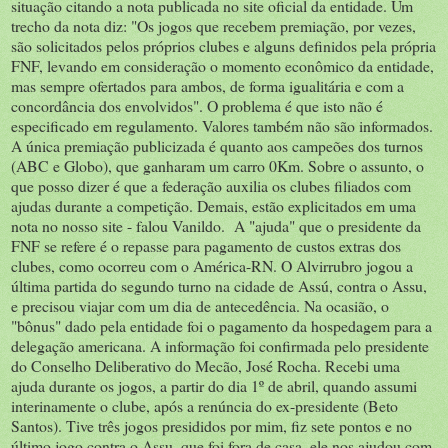
situação citando a nota publicada no site oficial da entidade. Um
trecho da nota diz: "Os jogos que recebem premiação, por vezes,
são solicitados pelos próprios clubes e alguns definidos pela própria
FNF, levando em consideração o momento econômico da entidade,
mas sempre ofertados para ambos, de forma igualitária e com a
concordância dos envolvidos". O problema é que isto não é
especificado em regulamento. Valores também não são informados.
A única premiação publicizada é quanto aos campeões dos turnos
(ABC e Globo), que ganharam um carro 0Km. Sobre o assunto, o
que posso dizer é que a federação auxilia os clubes filiados com
ajudas durante a competição. Demais, estão explicitados em uma
nota no nosso site - falou Vanildo. A "ajuda" que o presidente da
FNF se refere é o repasse para pagamento de custos extras dos
clubes, como ocorreu com o América-RN. O Alvirrubro jogou a
última partida do segundo turno na cidade de Assú, contra o Assu,
e precisou viajar com um dia de antecedência. Na ocasião, o
"bônus" dado pela entidade foi o pagamento da hospedagem para a
delegação americana. A informação foi confirmada pelo presidente
do Conselho Deliberativo do Mecão, José Rocha. Recebi uma
ajuda durante os jogos, a partir do dia 1º de abril, quando assumi
interinamente o clube, após a renúncia do ex-presidente (Beto
Santos). Tive três jogos presididos por mim, fiz sete pontos e no
último jogo contra o Assu, que foi fora de casa, ele nos ajudou com