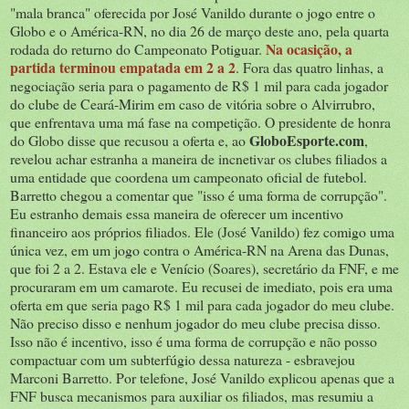
"mala branca" oferecida por José Vanildo durante o jogo entre o
Globo e o América-RN, no dia 26 de março deste ano, pela quarta
Na ocasição, a
rodada do returno do Campeonato Potiguar.
partida terminou empatada em 2 a 2
. Fora das quatro linhas, a
negociação seria para o pagamento de R$ 1 mil para cada jogador
do clube de Ceará-Mirim em caso de vitória sobre o Alvirrubro,
que enfrentava uma má fase na competição. O presidente de honra
GloboEsporte.com
do Globo disse que recusou a oferta e, ao
,
revelou achar estranha a maneira de incnetivar os clubes filiados a
uma entidade que coordena um campeonato oficial de futebol.
Barretto chegou a comentar que "isso é uma forma de corrupção".
Eu estranho demais essa maneira de oferecer um incentivo
financeiro aos próprios filiados. Ele (José Vanildo) fez comigo uma
única vez, em um jogo contra o América-RN na Arena das Dunas,
que foi 2 a 2. Estava ele e Venício (Soares), secretário da FNF, e me
procuraram em um camarote. Eu recusei de imediato, pois era uma
oferta em que seria pago R$ 1 mil para cada jogador do meu clube.
Não preciso disso e nenhum jogador do meu clube precisa disso.
Isso não é incentivo, isso é uma forma de corrupção e não posso
compactuar com um subterfúgio dessa natureza - esbravejou
Marconi Barretto. Por telefone, José Vanildo explicou apenas que a
FNF busca mecanismos para auxiliar os filiados, mas resumiu a