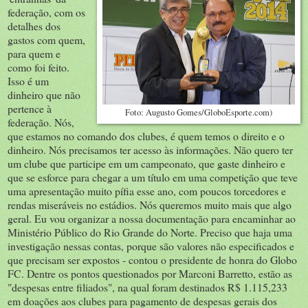
federação, com os
detalhes dos
gastos com quem,
para quem e
como foi feito.
Isso é um
dinheiro que não
pertence à
Foto: Augusto Gomes/GloboEsporte.com)
federação. Nós,
que estamos no comando dos clubes, é quem temos o direito e o
dinheiro. Nós precisamos ter acesso às informações. Não quero ter
um clube que participe em um campeonato, que gaste dinheiro e
que se esforce para chegar a um título em uma competição que teve
uma apresentação muito pífia esse ano, com poucos torcedores e
rendas miseráveis no estádios. Nós queremos muito mais que algo
geral. Eu vou organizar a nossa documentação para encaminhar ao
Ministério Público do Rio Grande do Norte. Preciso que haja uma
investigação nessas contas, porque são valores não especificados e
que precisam ser expostos - contou o presidente de honra do Globo
FC. Dentre os pontos questionados por Marconi Barretto, estão as
"despesas entre filiados", na qual foram destinados R$ 1.115,233
em doações aos clubes para pagamento de despesas gerais dos