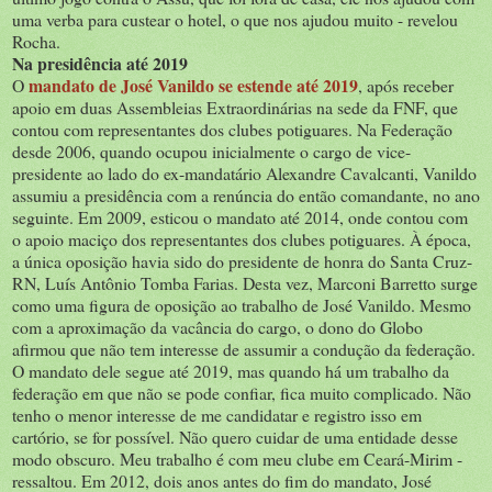
uma verba para custear o hotel, o que nos ajudou muito - revelou
Rocha.
Na presidência até 2019
mandato de José Vanildo se estende até 2019
O
, após receber
apoio em duas Assembleias Extraordinárias na sede da FNF, que
contou com representantes dos clubes potiguares. Na Federação
desde 2006, quando ocupou inicialmente o cargo de vice-
presidente ao lado do ex-mandatário Alexandre Cavalcanti, Vanildo
assumiu a presidência com a renúncia do então comandante, no ano
seguinte. Em 2009, esticou o mandato até 2014, onde contou com
o apoio maciço dos representantes dos clubes potiguares. À época,
a única oposição havia sido do presidente de honra do Santa Cruz-
RN, Luís Antônio Tomba Farias. Desta vez, Marconi Barretto surge
como uma figura de oposição ao trabalho de José Vanildo. Mesmo
com a aproximação da vacância do cargo, o dono do Globo
afirmou que não tem interesse de assumir a condução da federação.
O mandato dele segue até 2019, mas quando há um trabalho da
federação em que não se pode confiar, fica muito complicado. Não
tenho o menor interesse de me candidatar e registro isso em
cartório, se for possível. Não quero cuidar de uma entidade desse
modo obscuro. Meu trabalho é com meu clube em Ceará-Mirim -
ressaltou. Em 2012, dois anos antes do fim do mandato, José