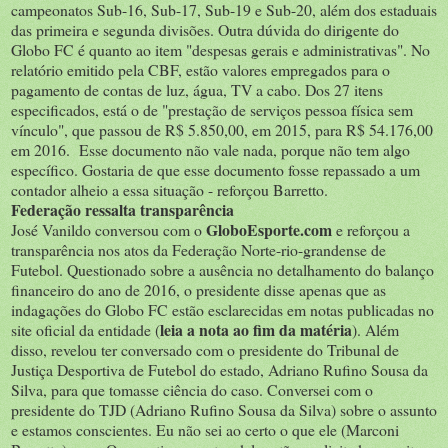
campeonatos Sub-16, Sub-17, Sub-19 e Sub-20, além dos estaduais
das primeira e segunda divisões. Outra dúvida do dirigente do
Globo FC é quanto ao item "despesas gerais e administrativas". No
relatório emitido pela CBF, estão valores empregados para o
pagamento de contas de luz, água, TV a cabo. Dos 27 itens
especificados, está o de "prestação de serviços pessoa física sem
vínculo", que passou de R$ 5.850,00, em 2015, para R$ 54.176,00
em 2016. Esse documento não vale nada, porque não tem algo
específico. Gostaria de que esse documento fosse repassado a um
contador alheio a essa situação - reforçou Barretto.
Federação ressalta transparência
GloboEsporte.com
José Vanildo conversou com o
e reforçou a
transparência nos atos da Federação Norte-rio-grandense de
Futebol. Questionado sobre a ausência no detalhamento do balanço
financeiro do ano de 2016, o presidente disse apenas que as
indagações do Globo FC estão esclarecidas em notas publicadas no
leia a nota ao fim da matéria
site oficial da entidade (
). Além
disso, revelou ter conversado com o presidente do Tribunal de
Justiça Desportiva de Futebol do estado, Adriano Rufino Sousa da
Silva, para que tomasse ciência do caso. Conversei com o
presidente do TJD (Adriano Rufino Sousa da Silva) sobre o assunto
e estamos conscientes. Eu não sei ao certo o que ele (Marconi