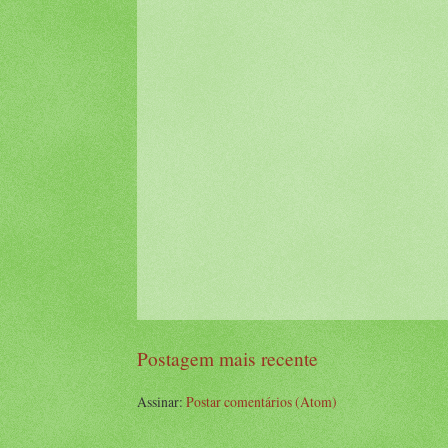
Postagem mais recente
Assinar:
Postar comentários (Atom)