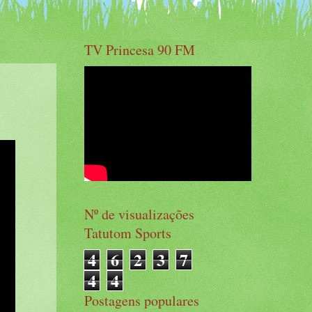
TV Princesa 90 FM
Nº de visualizações
Tatutom Sports
4
6
2
3
7
4
4
Postagens populares