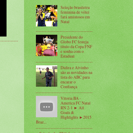
Seleção brasileira
feminina de vôlei
fará amistosos em
Natal
Presidente do
Globo FC festeja
título da Copa FNF
e sonha com o
Estadual
Didira e Alvinho
são as novidades na
lista do ABC para
encarar o
Confiança
Vitoria BA -
America FC Natal
RN 2-1 ► All
Goals &
Highlights ►2015
Braz...