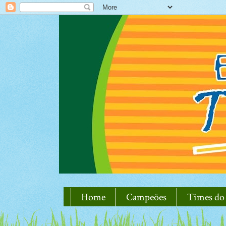
Home
Campeões
Times do