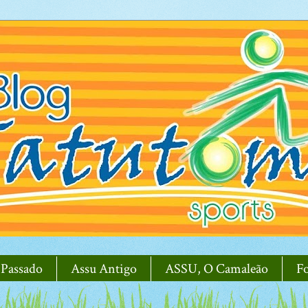
 Passado
Assu Antigo
ASSU, O Camaleão
F