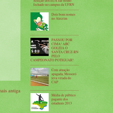
Seleção dos EUA faz treino
fechado no campus da UFRN
Dois bons nomes
no Alecrim
PASSOU POR
CIMA! ABC
GOLEIA O
SANTA CRUZ-RN
PELO
CAMPEONATO POTIGUAR!
Com atuação
apagada, Mossoró
leva virada do
CAP
ais antiga
Média de público
pagante dos
estaduais 2013