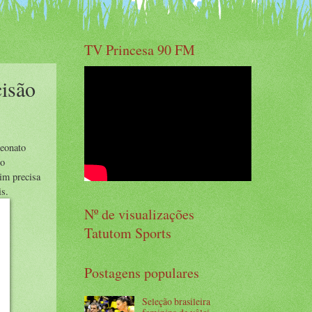
TV Princesa 90 FM
isão
peonato
no
im precisa
is.
Nº de visualizações
Tatutom Sports
Postagens populares
Seleção brasileira