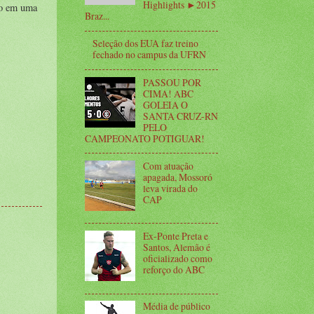
Highlights ►2015
ão em uma
Braz...
Seleção dos EUA faz treino
fechado no campus da UFRN
PASSOU POR
CIMA! ABC
GOLEIA O
SANTA CRUZ-RN
PELO
CAMPEONATO POTIGUAR!
Com atuação
apagada, Mossoró
leva virada do
CAP
Ex-Ponte Preta e
Santos, Alemão é
oficializado como
reforço do ABC
Média de público