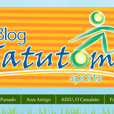
 Passado
Assu Antigo
ASSU, O Camaleão
F