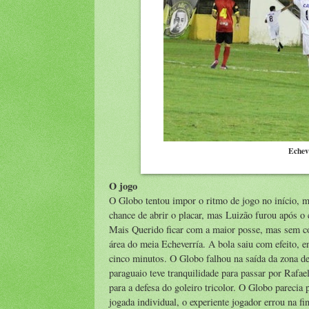
Echev
O jogo
O Globo tentou impor o ritmo de jogo no início, m
chance de abrir o placar, mas Luizão furou após 
Mais Querido ficar com a maior posse, mas sem con
área do meia Echeverría. A bola saiu com efeito, 
cinco minutos. O Globo falhou na saída da zona de
paraguaio teve tranquilidade para passar por Rafae
para a defesa do goleiro tricolor. O Globo parecia
jogada individual, o experiente jogador errou na f