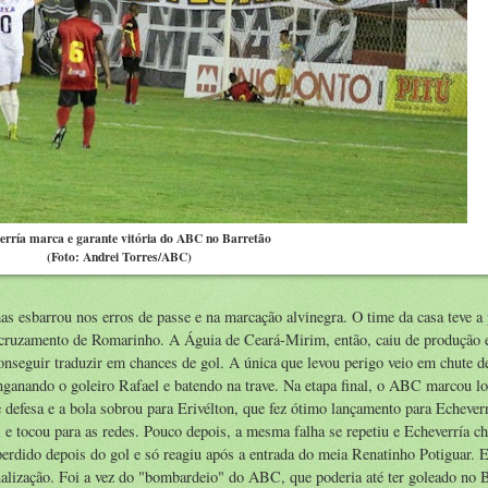
erría marca e garante vitória do ABC no Barretão
(Foto: Andrei Torres/ABC)
as esbarrou nos erros de passe e na marcação alvinegra. O time da casa teve a
o cruzamento de Romarinho. A Águia de Ceará-Mirim, então, caiu de produção 
seguir traduzir em chances de gol. A única que levou perigo veio em chute de
enganando o goleiro Rafael e batendo na trave. Na etapa final, o ABC marcou l
 defesa e a bola sobrou para Erivélton, que fez ótimo lançamento para Echever
l e tocou para as redes. Pouco depois, a mesma falha se repetiu e Echeverría ch
 perdido depois do gol e só reagiu após a entrada do meia Renatinho Potiguar.
inalização. Foi a vez do "bombardeio" do ABC, que poderia até ter goleado no 