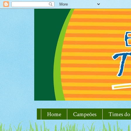
Home
Campeões
Times do