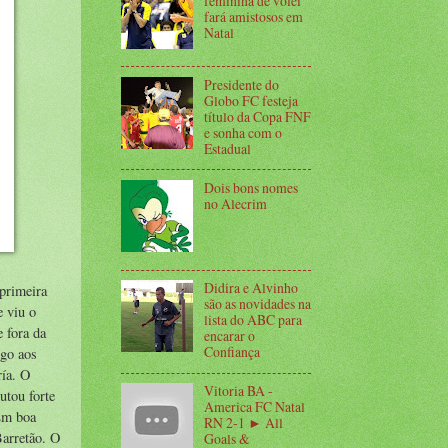
feminina de vôlei
fará amistosos em
Natal
Presidente do
Globo FC festeja
título da Copa FNF
e sonha com o
Estadual
Dois bons nomes
no Alecrim
Didira e Alvinho
 primeira
são as novidades na
e viu o
lista do ABC para
 fora da
encarar o
Confiança
ogo aos
ría. O
Vitoria BA -
utou forte
America FC Natal
 Em boa
RN 2-1 ► All
Barretão. O
Goals &