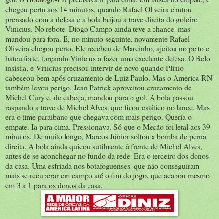
chegou perto aos 14 minutos, quando Rafael Oliveira chutou
prensado com a defesa e a bola beijou a trave direita do goleiro
Vinicius. No rebote, Diogo Campo ainda teve a chance, mas
mandou para fora. E, no minuto seguinte, novamente Rafael
Oliveira chegou perto. Ele recebeu de Marcinho, ajeitou no peito e
bateu forte, forçando Vinicius a fazer uma excelente defesa. O Belo
insistia, e Vinicius precisou intervir de novo quando Plínio
cabeceou bem após cruzamento de Luiz Paulo. Mas o América-RN
também levou perigo. Jean Patrick aproveitou cruzamento de
Michel Cury e, de cabeça, mandou para o gol. A bola passou
raspando a trave de Michel Alves, que ficou estático no lance. Mas
era o time paraibano que chegava com mais perigo. Queria o
empate. Ia para cima. Pressionava. Só que o Mecão foi letal aos 39
minutos. De muito longe, Marcos Júnior soltou a bomba de perna
direita. A bola ainda quicou sutilmente à frente de Michel Alves,
antes de se aconchegar no fundo da rede. Era o terceiro dos donos
da casa. Uma esfriada nos botafoguenses, que não conseguiram
mais se recuperar em campo até o fim do jogo, que acabou mesmo
em 3 a 1 para os donos da casa.