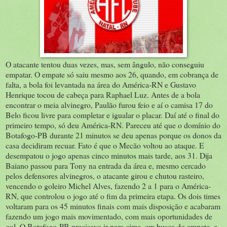
O atacante tentou duas vezes, mas, sem ângulo, não conseguiu
empatar. O empate só saiu mesmo aos 26, quando, em cobrança de
falta, a bola foi levantada na área do América-RN e Gustavo
Henrique tocou de cabeça para Raphael Luz. Antes de a bola
encontrar o meia alvinegro, Paulão furou feio e aí o camisa 17 do
Belo ficou livre para completar e igualar o placar. Daí até o final do
primeiro tempo, só deu América-RN. Pareceu até que o domínio do
Botafogo-PB durante 21 minutos se deu apenas porque os donos da
casa decidiram recuar. Fato é que o Mecão voltou ao ataque. E
desempatou o jogo apenas cinco minutos mais tarde, aos 31. Dija
Baiano passou para Tony na entrada da área e, mesmo cercado
pelos defensores alvinegros, o atacante girou e chutou rasteiro,
vencendo o goleiro Michel Alves, fazendo 2 a 1 para o América-
RN, que controlou o jogo até o fim da primeira etapa. Os dois times
voltaram para os 45 minutos finais com mais disposição e acabaram
fazendo um jogo mais movimentado, com mais oportunidades de
gol. O Botafogo-PB precisava ir para cima, em busca do empate, e