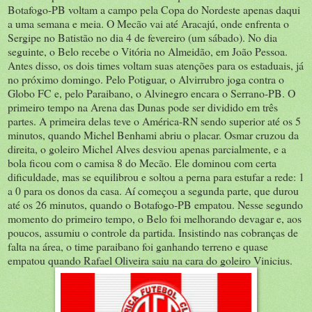
Botafogo-PB voltam a campo pela Copa do Nordeste apenas daqui
a uma semana e meia. O Mecão vai até Aracajú, onde enfrenta o
Sergipe no Batistão no dia 4 de fevereiro (um sábado). No dia
seguinte, o Belo recebe o Vitória no Almeidão, em João Pessoa.
Antes disso, os dois times voltam suas atenções para os estaduais, já
no próximo domingo. Pelo Potiguar, o Alvirrubro joga contra o
Globo FC e, pelo Paraibano, o Alvinegro encara o Serrano-PB. O
primeiro tempo na Arena das Dunas pode ser dividido em três
partes. A primeira delas teve o América-RN sendo superior até os 5
minutos, quando Michel Benhami abriu o placar. Osmar cruzou da
direita, o goleiro Michel Alves desviou apenas parcialmente, e a
bola ficou com o camisa 8 do Mecão. Ele dominou com certa
dificuldade, mas se equilibrou e soltou a perna para estufar a rede: 1
a 0 para os donos da casa. Aí começou a segunda parte, que durou
até os 26 minutos, quando o Botafogo-PB empatou. Nesse segundo
momento do primeiro tempo, o Belo foi melhorando devagar e, aos
poucos, assumiu o controle da partida. Insistindo nas cobranças de
falta na área, o time paraibano foi ganhando terreno e quase
empatou quando Rafael Oliveira saiu na cara do goleiro Vinicius.