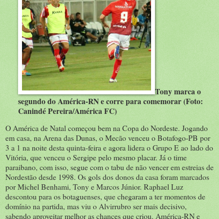
Tony marca o
segundo do América-RN e corre para comemorar (Foto:
Canindé Pereira/América FC)
O América de Natal começou bem na Copa do Nordeste. Jogando
em casa, na Arena das Dunas, o Mecão venceu o Botafogo-PB por
3 a 1 na noite desta quinta-feira e agora lidera o Grupo E ao lado do
Vitória, que venceu o Sergipe pelo mesmo placar. Já o time
paraibano, com isso, segue com o tabu de não vencer em estreias de
Nordestão desde 1998. Os gols dos donos da casa foram marcados
por Michel Benhami, Tony e Marcos Júnior. Raphael Luz
descontou para os botaguenses, que chegaram a ter momentos de
domínio na partida, mas viu o Alvirrubro ser mais decisivo,
sabendo aproveitar melhor as chances que criou. América-RN e