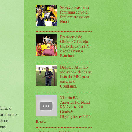
Seleção brasileira
feminina de vôlei
fará amistosos em
Natal
Presidente do
Globo FC festeja
título da Copa FNF
e sonha com o
Estadual
Didira e Alvinho
são as novidades na
lista do ABC para
encarar o
Confiança
Vitoria BA -
America FC Natal
RN 2-1 ► All
eira, o
Goals &
partamento
Highlights ►2015
Edson;
Braz...
ones