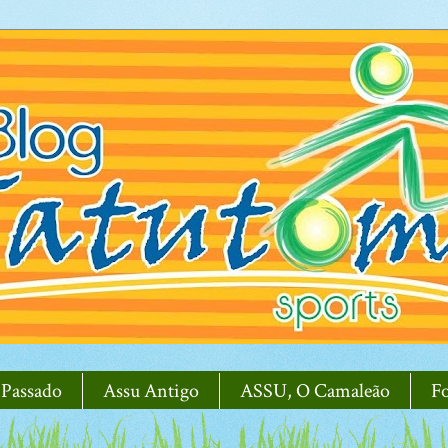
 Passado
Assu Antigo
ASSU, O Camaleão
F