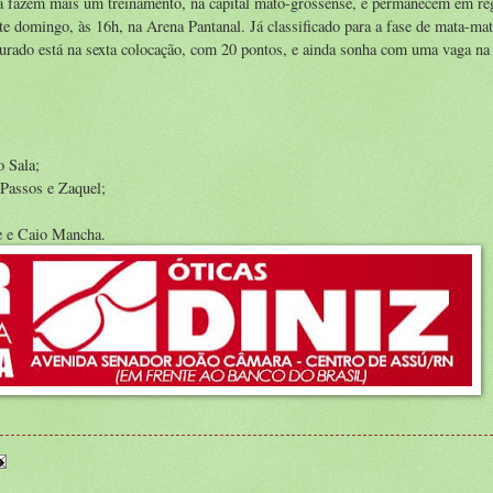
a fazem mais um treinamento, na capital mato-grossense, e permanecem em re
e domingo, às 16h, na Arena Pantanal. Já classificado para a fase de mata-mat
rado está na sexta colocação, com 20 pontos, e ainda sonha com uma vaga na
o Sala;
Passos e Zaquel;
e e Caio Mancha.