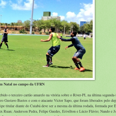
o em Natal no campo da UFRN
ido o terceiro cartão amarelo na vitória sobre o River-PI, na última segunda-f
o Gustavo Bastos e com o atacante Victor Sapo, que foram liberados pelo de
ipe titular diante do Cuiabá deve ser a mesma da última rodada, formada por 
lex Ruan; Anderson Pedra, Felipe Guedes, Erivélton e Lúcio Flávio; Nando e J