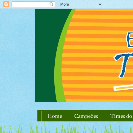
Home
Campeões
Times do