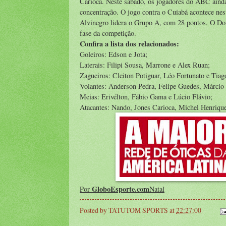
Carioca. Neste sábado, os jogadores do ABC aind
concentração. O jogo contra o Cuiabá acontece nest
Alvinegro lidera o Grupo A, com 28 pontos. O Dou
fase da competição.
Confira a lista dos relacionados:
Goleiros: Edson e Jota;
Laterais: Filipi Sousa, Marrone e Alex Ruan;
Zagueiros: Cleiton Potiguar, Léo Fortunato e Tiag
Volantes: Anderson Pedra, Felipe Guedes, Márcio 
Meias: Erivélton, Fábio Gama e Lúcio Flávio;
Atacantes: Nando, Jones Carioca, Michel Henriqu
GloboEsporte.com
Por
Natal
Posted by
TATUTOM SPORTS
at
22:27:00