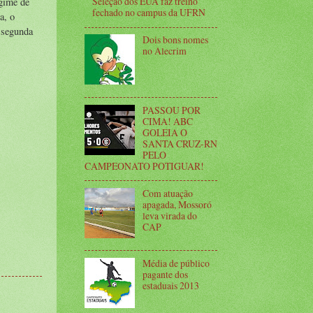
Seleção dos EUA faz treino
gime de
fechado no campus da UFRN
a, o
 segunda
Dois bons nomes
no Alecrim
PASSOU POR
CIMA! ABC
GOLEIA O
SANTA CRUZ-RN
PELO
CAMPEONATO POTIGUAR!
Com atuação
apagada, Mossoró
leva virada do
CAP
Média de público
pagante dos
estaduais 2013