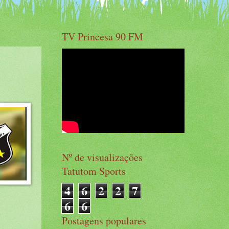
TV Princesa 90 FM
Nº de visualizações
Tatutom Sports
4
6
2
2
7
6
6
Postagens populares